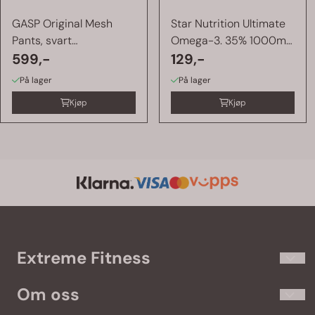
GASP Original Mesh
Star Nutrition Ultimate
Pants, svart
Omega-3. 35% 1000mg,
treningsbukse
599,-
90 ...
129,-
På lager
På lager
Kjøp
Kjøp
Extreme Fitness
Extremefitness.no har kosttilskudd og treningsklær til de som
Om oss
virkelig elsker trening. Vi fører populære merker som
Olimp
,
Gasp
,
Better Bodies
,
Self
,
Star Nutrition
og
Optimum Nutrition
.