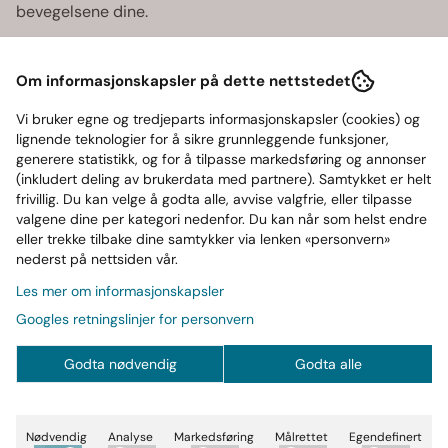
bevegelsene dine.
Raglan-ermene gir økt mobilitet i skuldrene – ideelt for
overkroppsøvelser og aktiv bruk. Det klassiske GASP-
Om informasjonskapsler på dette nettstedet
logo-trykket på brystet har en distressed finish som gir
Vi bruker egne og tredjeparts informasjonskapsler (cookies) og
plagget et autentisk, kraftfullt uttrykk uten å virke
lignende teknologier for å sikre grunnleggende funksjoner,
prangende.
generere statistikk, og for å tilpasse markedsføring og annonser
(inkludert deling av brukerdata med partnere). Samtykket er helt
Nøkkelfunksjoner:
frivillig. Du kan velge å godta alle, avvise valgfrie, eller tilpasse
valgene dine per kategori nedenfor. Du kan når som helst endre
Regular fit med komfortabel stretch
eller trekke tilbake dine samtykker via lenken «personvern»
Raglan-ermer for bedre bevegelsesfrihet
nederst på nettsiden vår.
Mykt og fleksibelt stoff for aktiv bruk
Les mer om informasjonskapsler
Distressed GASP-logo for et rått, klassisk preg
Googles retningslinjer for personvern
Perfekt som pump cover eller casual treningsstil
Passer for:
Godta nødvendig
Godta alle
Styrketrening og overkroppsøvelser
Hverdagsbruk med atletisk stil
Nødvendig
Analyse
Markedsføring
Målrettet
Egendefinert
Deg som ønsker funksjonelle klær med tydelig