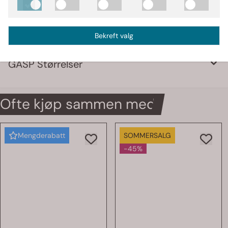
treningsidentitet
Bekreft valg
Produsent
GASP Størrelser
Ofte kjøp sammen med
Mengderabatt
SOMMERSALG
-45%