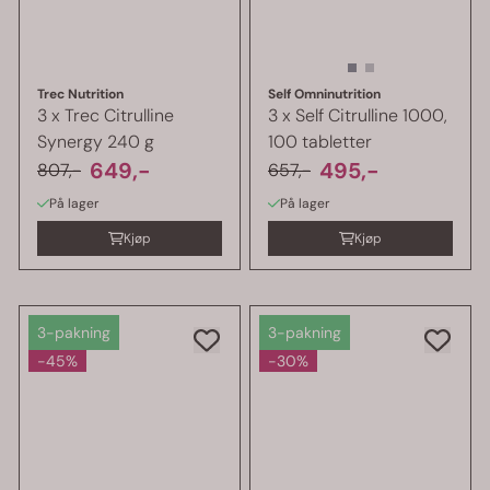
Trec Nutrition
Self Omninutrition
3 x Trec Citrulline
3 x Self Citrulline 1000,
Synergy 240 g
100 tabletter
649,-
495,-
807,-
657,-
På lager
På lager
Kjøp
Kjøp
3-pakning
3-pakning
-45%
-30%