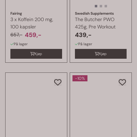
Fairing
Swedish Supplements
3 x Koffein 200 mg,
The Butcher PWO
100 kapsler
425g, Pre Workout
459,-
439,-
657,-
På lager
På lager
Kjøp
Kjøp
-10%