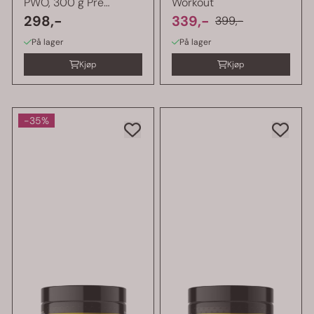
PWO, 300 g Pre
Workout
Workout
298,-
339,-
399,-
På lager
På lager
Kjøp
Kjøp
-35%