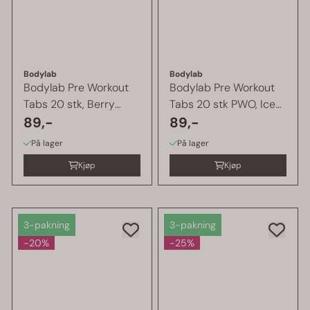
Bodylab
Bodylab
Bodylab Pre Workout
Bodylab Pre Workout
Tabs 20 stk, Berry
Tabs 20 stk PWO, Ice
PWO
89,-
Tea ...
89,-
På lager
På lager
Kjøp
Kjøp
3-pakning
3-pakning
-20%
-25%