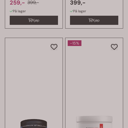
259,-
Workout
399,-
399,-
På lager
På lager
Kjøp
Kjøp
-15%