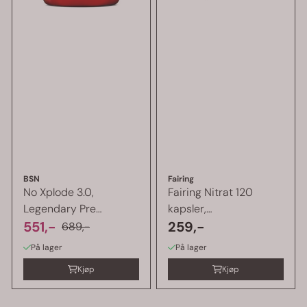
BSN
Fairing
No Xplode 3.0,
Fairing Nitrat 120
Legendary Pre
kapsler,
Workout 650 g
551,-
prestasjonsøkende
259,-
689,-
På lager
På lager
Kjøp
Kjøp