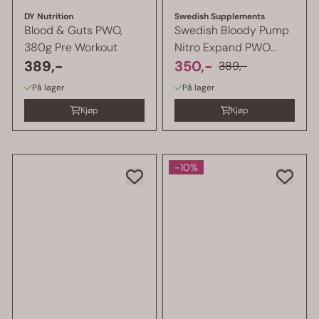
DY Nutrition
Swedish Supplements
Blood & Guts PWO,
Swedish Bloody Pump
380g Pre Workout
Nitro Expand PWO
389,-
300g, Stim ...
350,-
389,-
På lager
På lager
Kjøp
Kjøp
-10%