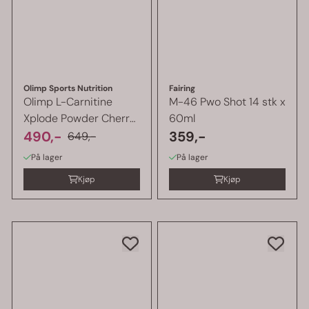
Olimp Sports Nutrition
Fairing
Olimp L-Carnitine
M-46 Pwo Shot 14 stk x
Xplode Powder Cherry,
60ml
300g. BF ...
490,-
359,-
649,-
På lager
På lager
Kjøp
Kjøp