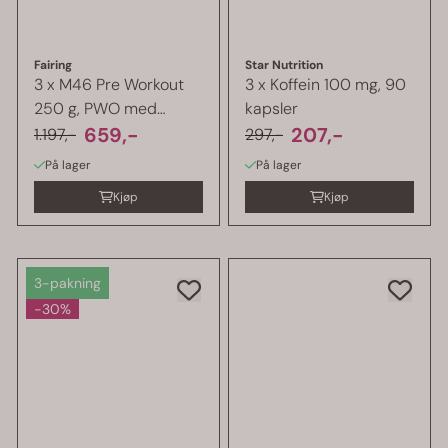
Fairing
Star Nutrition
3 x M46 Pre Workout
3 x Koffein 100 mg, 90
250 g, PWO med
kapsler
kraftig effekt
659,-
207,-
1.197,-
297,-
På lager
På lager
Kjøp
Kjøp
3-pakning
-30%