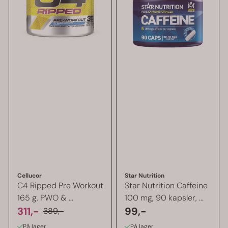
Cellucor
Star Nutrition
C4 Ripped Pre Workout
Star Nutrition Caffeine
165 g, PWO & ...
100 mg, 90 kapsler, ...
311,-
99,-
389,-
På lager
På lager