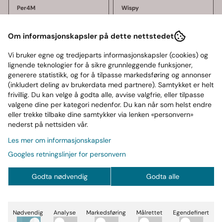
Per4M
Wispy
Per4M Protein Pancake
Wispy Pancake &
1200g,
Waffle Mix 500 g,
Om informasjonskapsler på dette nettstedet
proteinpannekaker
260,-
pannekake og ...
209,-
289,-
Vi bruker egne og tredjeparts informasjonskapsler (cookies) og
På lager
På lager
lignende teknologier for å sikre grunnleggende funksjoner,
Kjøp
Kjøp
generere statistikk, og for å tilpasse markedsføring og annonser
(inkludert deling av brukerdata med partnere). Samtykket er helt
frivillig. Du kan velge å godta alle, avvise valgfrie, eller tilpasse
valgene dine per kategori nedenfor. Du kan når som helst endre
eller trekke tilbake dine samtykker via lenken «personvern»
Mengderabatt
nederst på nettsiden vår.
Les mer om informasjonskapsler
Googles retningslinjer for personvern
Godta nødvendig
Godta alle
Nødvendig
Analyse
Markedsføring
Målrettet
Egendefinert