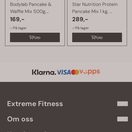
Bodylab Pancake &
Star Nutrition Protein
Waffle Mix 500g,
Pancake Mix 1 kg, ...
pannekake & ...
169,-
289,-
På lager
På lager
Kjøp
Kjøp
Extreme Fitness
Extremefitness.no har kosttilskudd og treningsklær til de som
Om oss
virkelig elsker trening. Vi fører populære merker som
Olimp
,
Gasp
,
Better Bodies
,
Self
,
Star Nutrition
og
Optimum Nutrition
.
Sjekk ut vårt spennende utvalg i nettbutikken, og kom også
Extreme Fitness AS