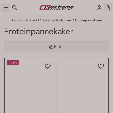
Hopp til innhold
Hjem
/
Kosttilskudd
/
Helsekost & Matvarer
/
Proteinpannekaker
Proteinpannekaker
Filter
-10%