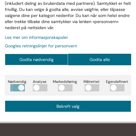
(inkludert deling av brukerdata med partnere). Samtykket er helt
Til kassen
frivillig. Du kan velge å godta alle, avvise valgfrie, eller tilpasse
valgene dine per kategori nedenfor. Du kan når som helst endre
eller trekke tilbake dine samtykker via lenken «personvern»
Rabattkode:
nederst på nettsiden vår.
Les mer om informasjonskapsler
Legg til
Googles retningslinjer for personvern
Godta nødvendig
Godta alle
Legg til kommentar
(valgfritt)
Legg til
Nødvendig
Analyse
Markedsføring
Målrettet
Egendefinert
Bekreft valg