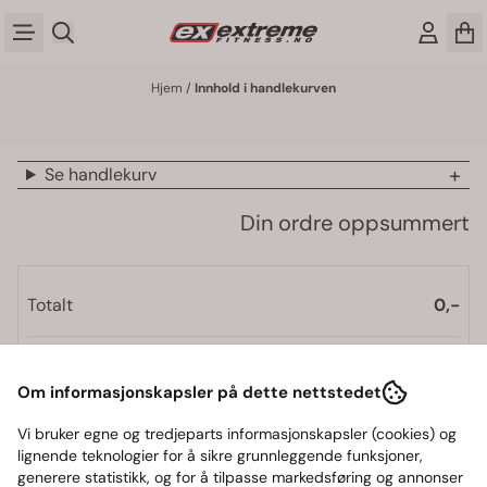
Hopp til innhold
Hjem
/
Innhold i handlekurven
Se handlekurv
Din ordre oppsummert
Totalt
0,-
Pris før frakt
0,-
Om informasjonskapsler på dette nettstedet
Fraktpris, fra kr
99,-
Vi bruker egne og tredjeparts informasjonskapsler (cookies) og
Totalt inkl. frakt
99,-
lignende teknologier for å sikre grunnleggende funksjoner,
generere statistikk, og for å tilpasse markedsføring og annonser