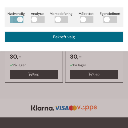
Nødvendig
Analyse
Markedsføring
Målrettet
Egendefinert
Bekreft valg
Pro!Brands
Pro!Brands
Protein Chips 50 g,
Protein Chips 50 g,
Sour cream & onion
BBQ Paprika
30,-
30,-
På lager
På lager
Kjøp
Kjøp