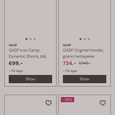
GASP
GASP
GASP Iron Camp
GASP Original Hoodie,
Dynamic Shorts, blå
grønn hettejakke
699,-
734,-
1.049,-
På lager
På lager
Kjøp
Kjøp
-28%