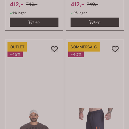
412,-
412,-
749,-
749,-
På lager
På lager
Kjøp
Kjøp
OUTLET
SOMMERSALG
-45%
-40%