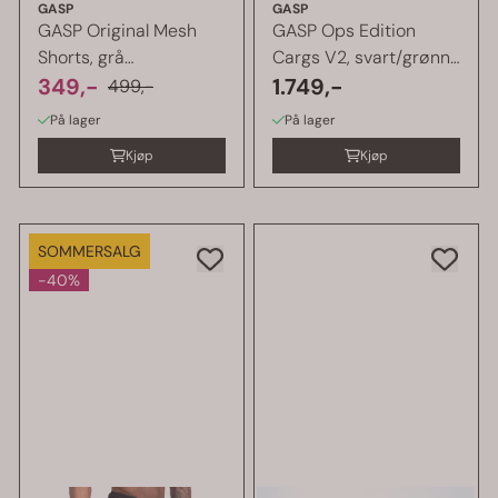
GASP
GASP
GASP Original Mesh
GASP Ops Edition
Shorts, grå
Cargs V2, svart/grønn
treningsshorts
349,-
cargobukse
1.749,-
499,-
På lager
På lager
Kjøp
Kjøp
SOMMERSALG
-40%