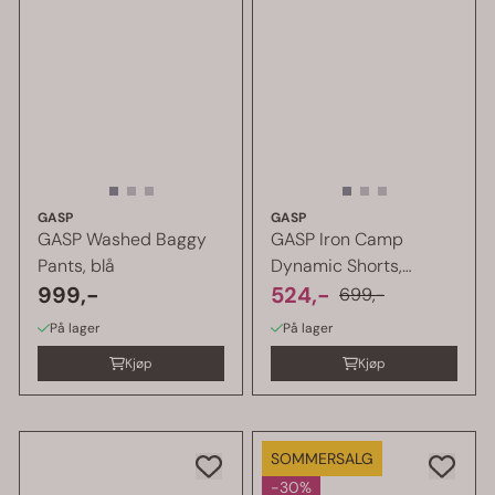
GASP
GASP
GASP Washed Baggy
GASP Iron Camp
Pants, blå
Dynamic Shorts,
999,-
vasket svart
524,-
699,-
På lager
På lager
Kjøp
Kjøp
SOMMERSALG
-30%