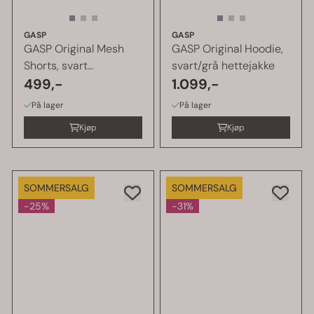
GASP
GASP
GASP Original Mesh
GASP Original Hoodie,
Shorts, svart
svart/grå hettejakke
treningsshorts
499,-
1.099,-
På lager
På lager
Kjøp
Kjøp
SOMMERSALG
SOMMERSALG
-25%
-31%