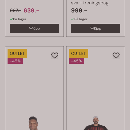
svart treningsbag
639,-
999,-
687,-
På lager
På lager
Kjøp
Kjøp
OUTLET
OUTLET
-45%
-45%