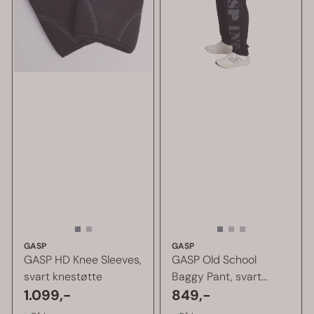
GASP
GASP
GASP HD Knee Sleeves,
GASP Old School
svart knestøtte
Baggy Pant, svart
1.099,-
treningsbukse
849,-