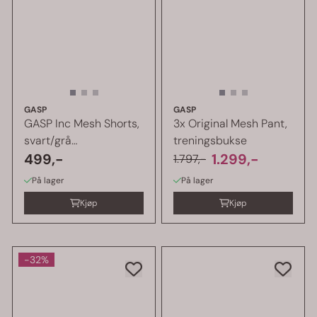
GASP
GASP
GASP Inc Mesh Shorts,
3x Original Mesh Pant,
svart/grå
treningsbukse
treningsshorts
499,-
1.299,-
1.797,-
På lager
På lager
Kjøp
Kjøp
-32%