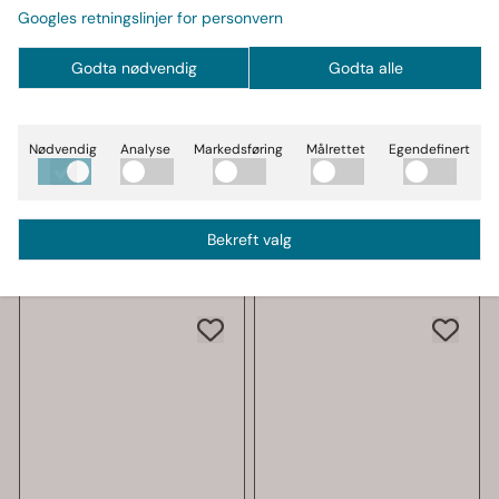
Googles retningslinjer for personvern
Godta nødvendig
Godta alle
GASP
GASP
GASP Pro Gasp Hood,
GASP Original Mesh
svart/rød hettejakke
Pant, svart/grå
Nødvendig
Analyse
Markedsføring
Målrettet
Egendefinert
1.999,-
treningsbukse
599,-
På lager
På lager
Kjøp
Kjøp
Bekreft valg