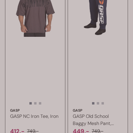
GASP
GASP
GASP NC Iron Tee, Iron
GASP Old School
Baggy Mesh Pant,
412,-
mørk blå ...
449,-
749,-
749,-