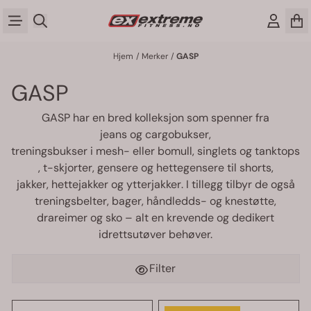
Hopp til innhold
Hjem
/
Merker
/
GASP
GASP
GASP har en bred kolleksjon som spenner fra
jeans og cargobukser
,
treningsbukser i mesh- eller bomull
,
singlets og tanktops
,
t-skjorter
,
gensere og hettegensere
til
shorts
,
jakker, hettejakker og ytterjakker
. I tillegg tilbyr de også
treningsbelter
,
bager
,
håndledds
- og
knestøtte
,
drareimer
og
sko
– alt en krevende og dedikert
idrettsutøver behøver.
Filter