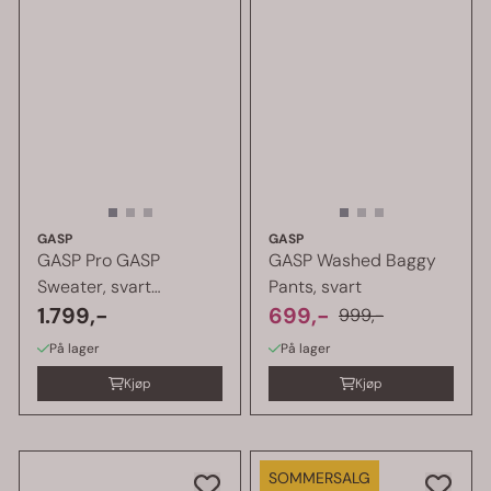
GASP
GASP
GASP Pro GASP
GASP Washed Baggy
Sweater, svart
Pants, svart
treningsjakke
1.799,-
699,-
999,-
På lager
På lager
Kjøp
Kjøp
SOMMERSALG