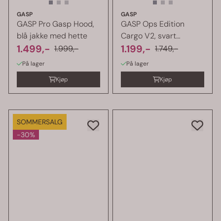
GASP
GASP
GASP Pro Gasp Hood,
GASP Ops Edition
blå jakke med hette
Cargo V2, svart
1.499,-
cargobukse
1.199,-
1.999,-
1.749,-
På lager
På lager
Kjøp
Kjøp
SOMMERSALG
-30%