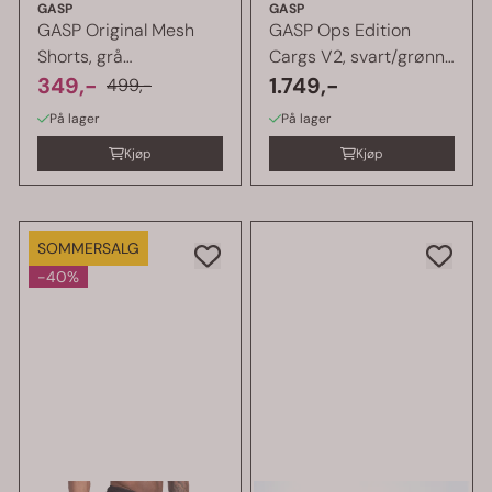
GASP
GASP
GASP Original Mesh
GASP Ops Edition
Shorts, grå
Cargs V2, svart/grønn
treningsshorts
349,-
cargobukse
1.749,-
499,-
På lager
På lager
Kjøp
Kjøp
SOMMERSALG
-40%