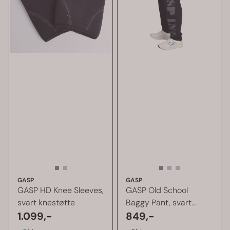
GASP
GASP
GASP HD Knee Sleeves,
GASP Old School
svart knestøtte
Baggy Pant, svart
1.099,-
treningsbukse
849,-