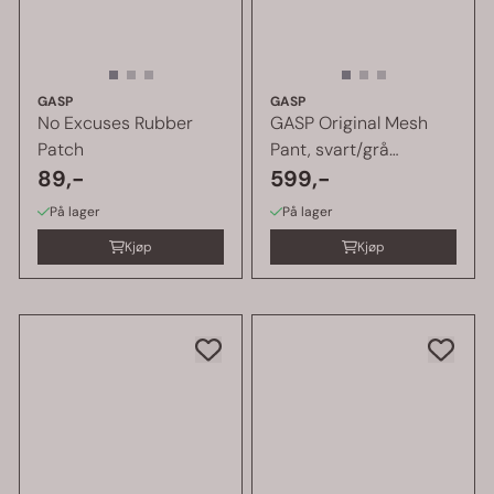
GASP
GASP
No Excuses Rubber
GASP Original Mesh
Patch
Pant, svart/grå
89,-
treningsbukse
599,-
På lager
På lager
Kjøp
Kjøp