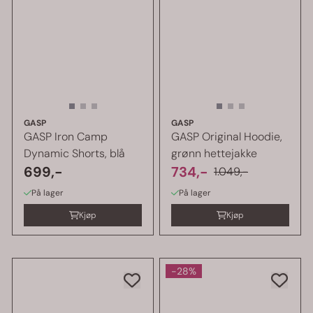
GASP
GASP
GASP Iron Camp
GASP Original Hoodie,
Dynamic Shorts, blå
grønn hettejakke
699,-
734,-
1.049,-
På lager
På lager
Kjøp
Kjøp
-28%