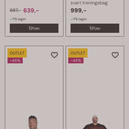
svart treningsbag
639,-
999,-
687,-
På lager
På lager
Kjøp
Kjøp
OUTLET
OUTLET
-45%
-45%