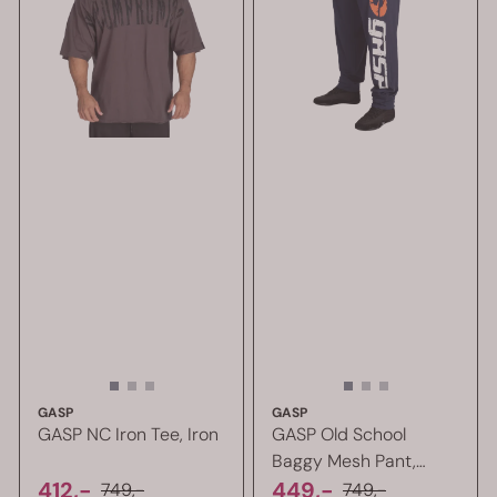
GASP
GASP
GASP NC Iron Tee, Iron
GASP Old School
Baggy Mesh Pant,
412,-
mørk blå ...
449,-
749,-
749,-