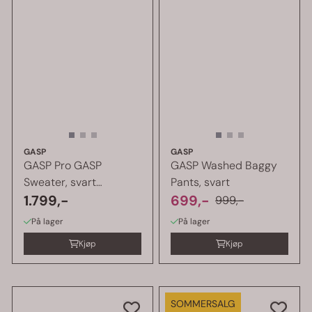
GASP
GASP
GASP Pro GASP
GASP Washed Baggy
Sweater, svart
Pants, svart
treningsjakke
1.799,-
699,-
999,-
På lager
På lager
Kjøp
Kjøp
SOMMERSALG