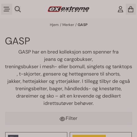
Hopp til innhold
Hjem
/
Merker
/
GASP
GASP
GASP har en bred kolleksjon som spenner fra
jeans og cargobukser
,
treningsbukser i mesh- eller bomull
,
singlets og tanktops
,
t-skjorter
,
gensere og hettegensere
til
shorts
,
jakker, hettejakker og ytterjakker
. I tillegg tilbyr de også
treningsbelter
,
bager
,
håndledds
- og
knestøtte
,
drareimer
og
sko
– alt en krevende og dedikert
idrettsutøver behøver.
Filter