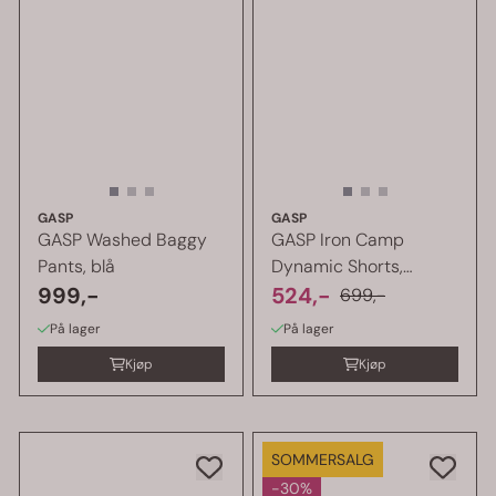
GASP
GASP
GASP Washed Baggy
GASP Iron Camp
Pants, blå
Dynamic Shorts,
999,-
vasket svart
524,-
699,-
På lager
På lager
Kjøp
Kjøp
SOMMERSALG
-30%