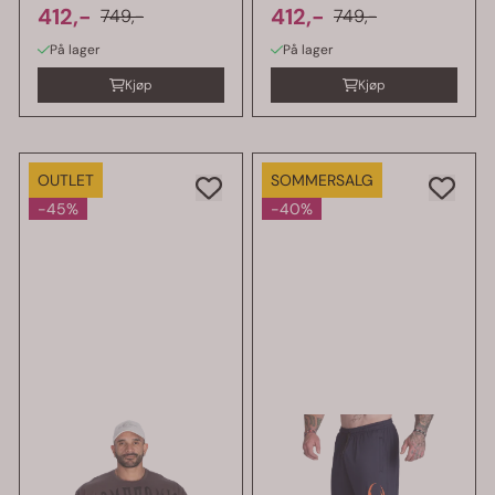
412,-
412,-
749,-
749,-
På lager
På lager
Kjøp
Kjøp
OUTLET
SOMMERSALG
-45%
-40%