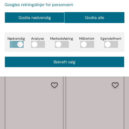
Googles retningslinjer for personvern
Godta nødvendig
Godta alle
GASP
GASP
GASP Original Mesh
GASP Original Tee,
Shorts, svart
svart/grå t-skjorte
Nødvendig
Analyse
Markedsføring
Målrettet
Egendefinert
treningsshorts
499,-
499,-
På lager
På lager
Kjøp
Kjøp
Bekreft valg