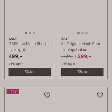
GASP
GASP
GASP Inc Mesh Shorts,
3x Original Mesh Pant,
svart/grå
treningsbukse
treningsshorts
499,-
1.299,-
1.797,-
På lager
På lager
Kjøp
Kjøp
-32%