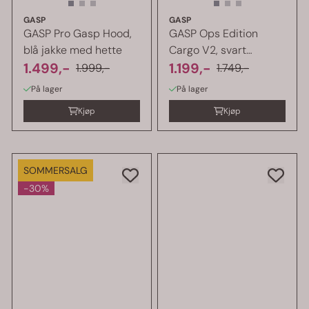
GASP
GASP
GASP Pro Gasp Hood,
GASP Ops Edition
blå jakke med hette
Cargo V2, svart
1.499,-
cargobukse
1.199,-
1.999,-
1.749,-
På lager
På lager
Kjøp
Kjøp
SOMMERSALG
-30%