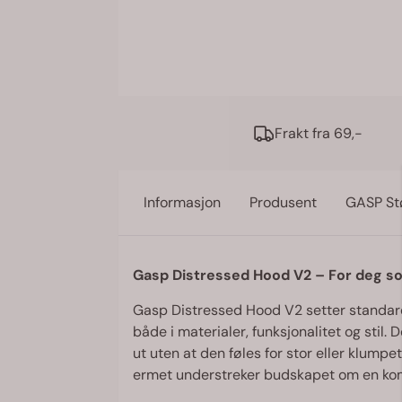
Frakt fra 69,-
Informasjon
Produsent
GASP Stø
Gasp Distressed Hood V2 – For deg som
Gasp Distressed Hood V2 setter standard
både i materialer, funksjonalitet og stil.
ut uten at den føles for stor eller klump
ermet understreker budskapet om en komp