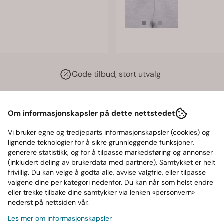
Gode tilbud, stort utvalg
rrelser
Om informasjonskapsler på dette nettstedet
Vi bruker egne og tredjeparts informasjonskapsler (cookies) og
lignende teknologier for å sikre grunnleggende funksjoner,
generere statistikk, og for å tilpasse markedsføring og annonser
 aldri tar snarveier
(inkludert deling av brukerdata med partnere). Samtykket er helt
en for hva en hettegenser kan være. Denne genseren er desi
frivillig. Du kan velge å godta alle, avvise valgfrie, eller tilpasse
valgene dine per kategori nedenfor. Du kan når som helst endre
 Det tunge stoffet gir en premium følelse, mens den løse, V-for
eller trekke tilbake dine samtykker via lenken «personvern»
ete. Sømmene gir genseren et unikt, røft preg, mens de broder
nederst på nettsiden vår.
romissløs livsstil.
Les mer om informasjonskapsler