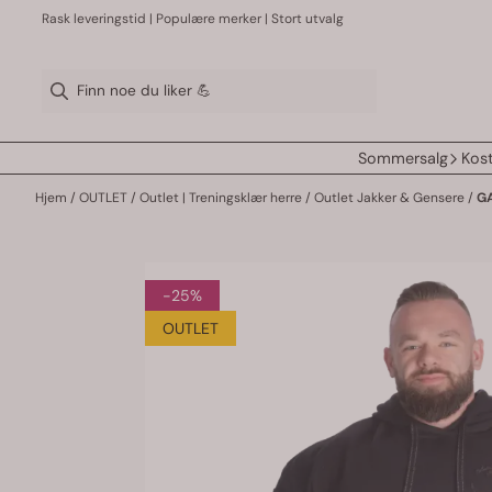
Hopp til innhold
Rask leveringstid | Populære merker | Stort utvalg
Sommersalg
Kost
Hjem
/
OUTLET
/
Outlet | Treningsklær herre
/
Outlet Jakker & Gensere
/
GA
-25%
OUTLET