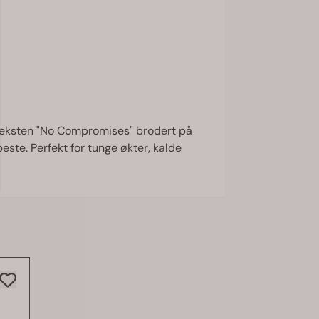
 teksten "No Compromises" brodert på
ste. Perfekt for tunge økter, kalde