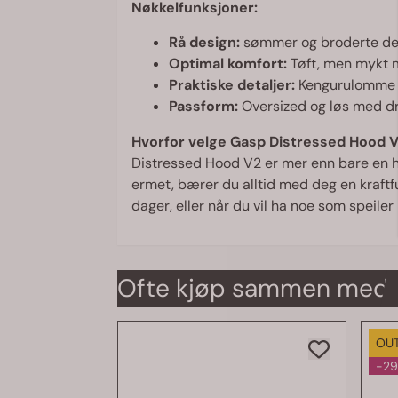
Nøkkelfunksjoner:
Rå design:
sømmer og broderte deta
Optimal komfort:
Tøft, men mykt m
Praktiske detaljer:
Kengurulomme fo
Passform:
Oversized og løs med dr
Hvorfor velge Gasp Distressed Hood 
Distressed Hood V2 er mer enn bare en 
ermet, bærer du alltid med deg en kraftf
dager, eller når du vil ha noe som speile
Ofte kjøp sammen med
OU
-2