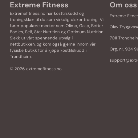
Extreme Fitness
Om oss
Extremefitness.no har kosttilskudd og
Extreme Fitne
treningsklær til de som virkelig elsker trening. Vi
fører populære merker som
Olimp
,
Gasp
,
Better
Olav Tryggvas
Bodies
,
Self
,
Star Nutrition
og
Optimum Nutrition
.
Sjekk ut vårt spennende utvalg i
7011 Trondhei
nettbutikken, og kom også gjerne innom vår
Org. nr. 934 
fysiske butikk for å kjøpe kosttilskudd i
Trondheim.
support@extr
© 2026 extremefitness.no