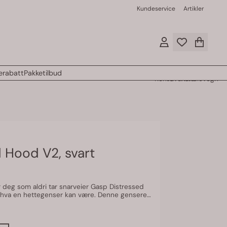
Kundeservice
Artikler
rabatt
Pakketilbud
Konto
Favoritter
Handlevogn
 Hood V2, svart
aldri tar snarveier Gasp Distressed
 hva en hettegenser kan være. Denne genseren
det beste – både i materialer, funksjonalitet
en premium følelse, mens den løse, V-formede
full ut uten at den føles for stor eller