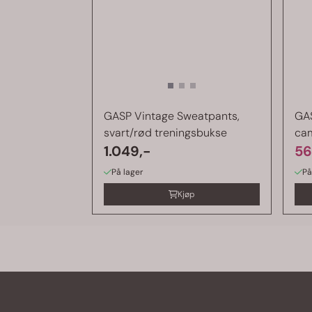
GASP Vintage Sweatpants,
GAS
svart/rød treningsbukse
ca
1.049,-
56
På lager
På
Kjøp