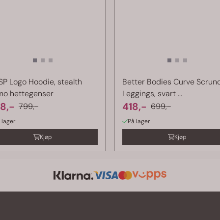
P Logo Hoodie, stealth
Better Bodies Curve Scrun
mo hettegenser
Leggings, svart ...
8,-
418,-
799,-
699,-
 lager
På lager
Kjøp
Kjøp