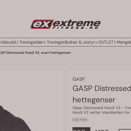
tilskudd
Treningsklær
Treningstilbehør & utstyr
OUTLET
Mengde
SP Distressed Hood V2, svart hettegenser
GASP
GASP Distressed
hettegenser
Gasp Distressed Hood V2 – For deg som 
Hood V2 setter standarden for
er designet for deg som krever 
Les mer
og stil. Det tunge stoffet gir 
passformen sikrer at du ser kraft