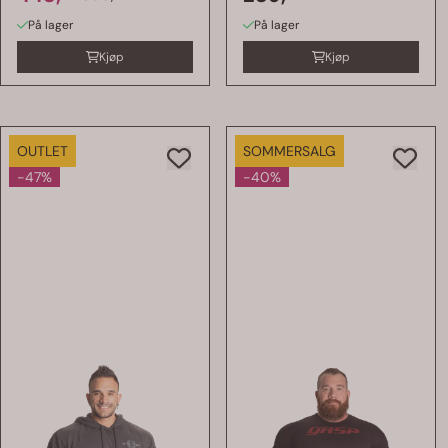
På lager
På lager
Kjøp
Kjøp
OUTLET
SOMMERSALG
-47%
-40%