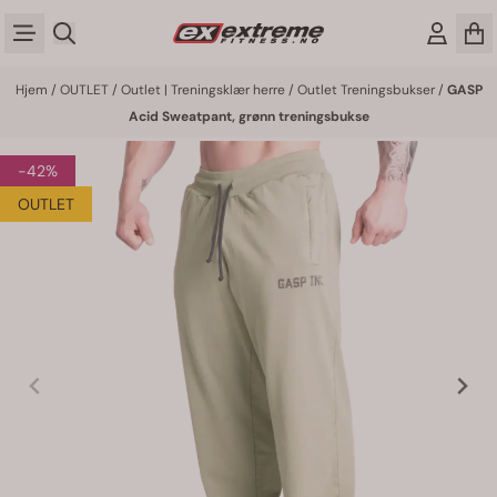
Hopp til innhold
Hjem
/
OUTLET
/
Outlet | Treningsklær herre
/
Outlet Treningsbukser
/
GASP
Acid Sweatpant, grønn treningsbukse
-42%
OUTLET