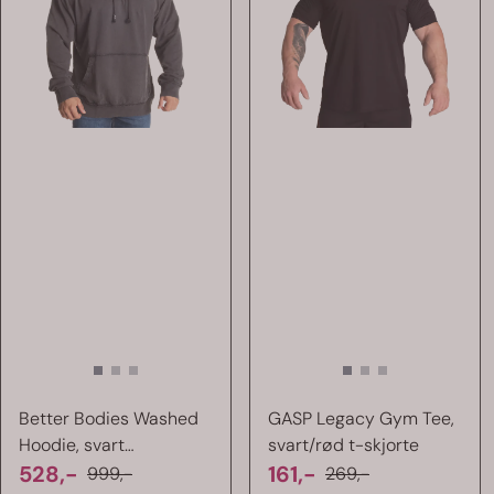
Better Bodies Washed
GASP Legacy Gym Tee,
Hoodie, svart
svart/rød t-skjorte
hettegenser
528,-
161,-
999,-
269,-