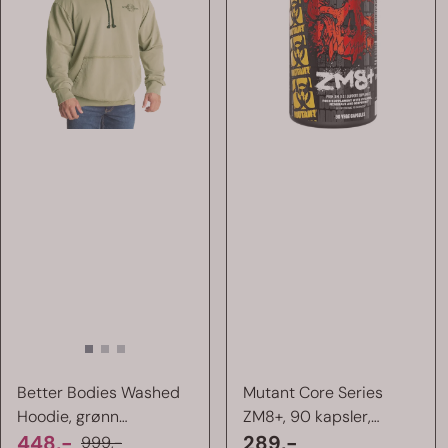
Better Bodies Washed
Mutant Core Series
Hoodie, grønn
ZM8+, 90 kapsler,
hettegenser
448,-
avansert ZMA
289,-
999,-