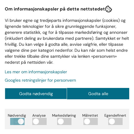
populære GASP-produkter, og Acid Sweatpants har
Om informasjonskapsler på dette nettstedet
potensiale til å bli dine nye favoritt joggebukser. Nyt myk
bomullskvalitet, justerbar snøring i midjen, lommer med
Vi bruker egne og tredjeparts informasjonskapsler (cookies) og
glidelås, den karakteristiske syrevaskede looken og et
lignende teknologier for å sikre grunnleggende funksjoner,
minimalistisk logotrykk på venstre hofte.
generere statistikk, og for å tilpasse markedsføring og annonser
(inkludert deling av brukerdata med partnere). Samtykket er helt
Egenskaper
:
frivillig. Du kan velge å godta alle, avvise valgfrie, eller tilpasse
valgene dine per kategori nedenfor. Du kan når som helst endre
Myk bomullskvalitet
eller trekke tilbake dine samtykker via lenken «personvern»
nederst på nettsiden vår.
Justerbar snøring i midjen
Lommer med glidelås
Les mer om informasjonskapsler
Syrevasket look
Googles retningslinjer for personvern
Minimalistisk logotrykk på venstre hofte
Godta nødvendig
Godta alle
Passform
: Vanlig
Lengde
: Full
Materiale
: 100% bomull
Nødvendig
Analyse
Markedsføring
Målrettet
Egendefinert
Produsent