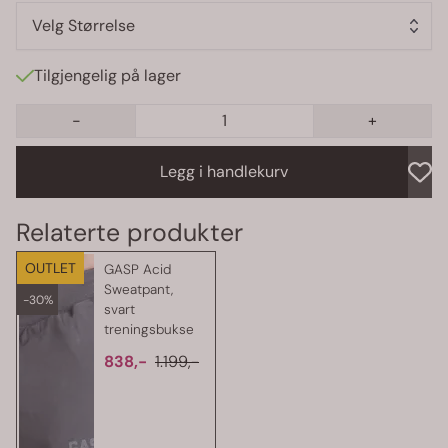
midjen, lommer med glidelås, den karakteristiske syrevaskede
looken og et minimalistisk logotrykk på venstre hofte.
Velg Størrelse
Egenskaper : Myk bomullskvalitet Justerbar snøring i midjen
Lommer med glidelås Syrevasket look Minimalistisk logotrykk på
venstre hofte Passform : Vanlig Lengde : Full Materiale : 100%
Tilgjengelig på lager
bomull
-
+
Legg i handlekurv
OUTLET
GASP Acid
Sweatpant,
-30%
svart
treningsbukse
838,-
1.199,-