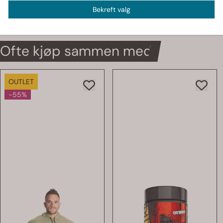
Bekreft valg
GASP Størrelser
Ofte kjøp sammen med
OUTLET
-55%