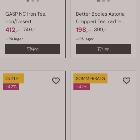
GASP NC Iron Tee,
Better Bodies Astoria
Iron/Desert
Cropped Tee, rød t-
412,-
skjorte
198,-
749,-
399,-
På lager
På lager
Kjøp
Kjøp
OUTLET
SOMMERSALG
-42%
-42%