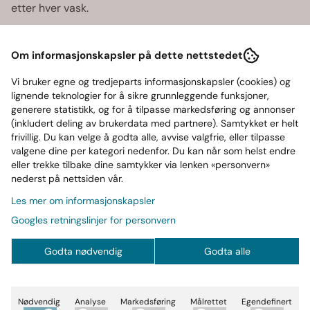
etter hver vask.
Egenskaper:
Om informasjonskapsler på dette nettstedet
Materiale:
100 % bomull for en myk og behagelig
følelse mot huden.
Vi bruker egne og tredjeparts informasjonskapsler (cookies) og
Design:
Lite GASP-trykk på brystet og et stort,
lignende teknologier for å sikre grunnleggende funksjoner,
generere statistikk, og for å tilpasse markedsføring og annonser
iøynefallende trykk på ryggen.
(inkludert deling av brukerdata med partnere). Samtykket er helt
Utseende:
Vasket for et unikt, falmet utseende
frivillig. Du kan velge å godta alle, avvise valgfrie, eller tilpasse
som endres over tid for et ekte vintage-preg.
valgene dine per kategori nedenfor. Du kan når som helst endre
Passform:
Løs passform for maksimal komfort og
eller trekke tilbake dine samtykker via lenken «personvern»
bevegelsesfrihet.
nederst på nettsiden vår.
Les mer om informasjonskapsler
89 Original Tee
fra GASP er perfekt for deg som ønsker
Googles retningslinjer for personvern
et stilfullt plagg med en historie og et personlig preg.
Denne skjorten er et klassisk valg for enhver
Godta nødvendig
Godta alle
treningsgarderobe, og gir deg både en moderne look og
tidløs komfort. Bestill din i dag og opplev den unike
karakteren som utvikler seg med tiden!
Nødvendig
Analyse
Markedsføring
Målrettet
Egendefinert