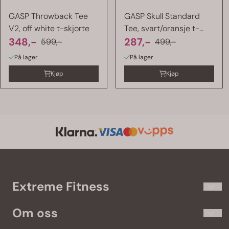
GASP Throwback Tee
GASP Skull Standard
V2, off white t-skjorte
Tee, svart/oransje t-
348,-
skjorte
287,-
599,-
499,-
På lager
På lager
Kjøp
Kjøp
Extreme Fitness
Extremefitness.no har kosttilskudd og treningsklær til de som
Om oss
virkelig elsker trening. Vi fører populære merker som
Olimp
,
Gasp
,
Better Bodies
,
Self
,
Star Nutrition
og
Optimum Nutrition
.