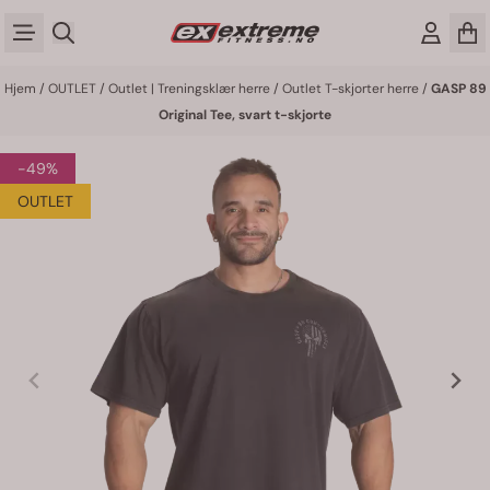
Hopp til innhold
Hjem
/
OUTLET
/
Outlet | Treningsklær herre
/
Outlet T-skjorter herre
/
GASP 89
Original Tee, svart t-skjorte
-49%
OUTLET