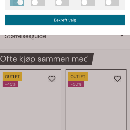
Produsent
GASP Størrelser
Bekreft valg
Størrelsesguide
Ofte kjøp sammen med
OUTLET
OUTLET
-45%
-50%