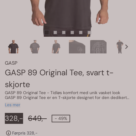
GASP
GASP 89 Original Tee, svart t-
skjorte
GASP 89 Original Tee - Tidløs komfort med unik vasket look
GASP 89 Original Tee er en T-skjorte designet for den dedikerte
atleten som verdsetter både stil og komfort. Laget av 100 %
Les mer
bomull, tilbyr denne skjorten en myk håndfølelse og en løs
passform som gir frihet til bevegelse. Den unike
328,-
649,-
vaskebehandlingen gir et autentisk, slitt utseende som utvikler
- 49%
seg og blir mer karakteristisk etter hver vask. Egenskaper:
Materiale: 100 % bomull for en myk og behagelig følelse mot
huden. Design: Lite GASP-trykk på brystet og et stort,
Førpris 328,-