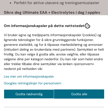
Perfekt for aktive utøvere og treningsentusiaster
Sikre deg Ultimate EAA + Electrolytes i dag | opplev
bedre hydrering og muskelstøtte.
Om informasjonskapsler på dette nettstedet
Produsent
Vi bruker egne og tredjeparts informasjonskapsler (cookies) og
lignende teknologier for å sikre grunnleggende funksjoner,
Næringsinnhold
generere statistikk, og for å tilpasse markedsføring og annonser
(inkludert deling av brukerdata med partnere). Samtykket er helt
frivillig. Du kan velge å godta alle, avvise valgfrie, eller tilpasse
valgene dine per kategori nedenfor. Du kan når som helst endre
Ofte kjøp sammen med
eller trekke tilbake dine samtykker via lenken «personvern»
nederst på nettsiden vår.
Les mer om informasjonskapsler
SOMMERSALG
-55%
Googles retningslinjer for personvern
Godta nødvendig
Godta alle