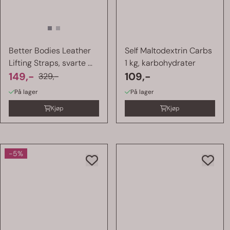
Better Bodies Leather
Self Maltodextrin Carbs
Lifting Straps, svarte ...
1 kg, karbohydrater
149,-
109,-
329,-
På lager
På lager
Kjøp
Kjøp
-5%