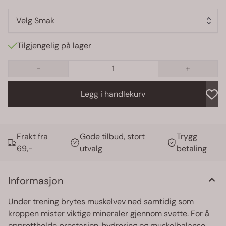
Velg Smak
Tilgjengelig på lager
-
+
Legg i handlekurv
Frakt fra
Gode tilbud, stort
Trygg
69,-
utvalg
betaling
Informasjon
Under trening brytes muskelvev ned samtidig som
kroppen mister viktige mineraler gjennom svette. For å
opprettholde prestasjon, hydrering og muskelbalanse