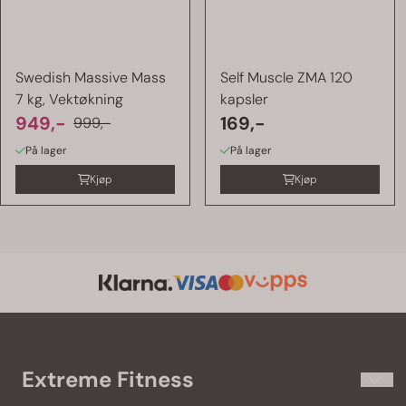
Swedish Massive Mass
Self Muscle ZMA 120
7 kg, Vektøkning
kapsler
949,-
169,-
999,-
På lager
På lager
Kjøp
Kjøp
Extreme Fitness
Extremefitness.no har kosttilskudd og treningsklær til de som