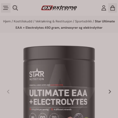
Hopp til innhold
Hjem
/
Kosttilskudd
/
Vektøkning & Restitusjon
/
Sportsdrikk
/
Star Ultimate
EAA + Electrolytes 450 gram, aminosyrer og elektrolytter