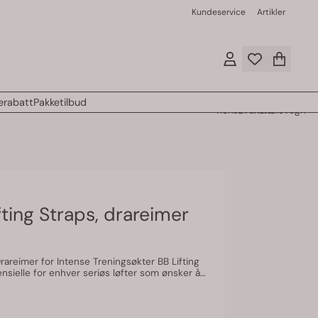
Kundeservice
Artikler
rabatt
Pakketilbud
Konto
Favoritter
Handlevogn
fting Straps, drareimer
eimer for Intense Treningsøkter BB Lifting
Disse drareimene er designet for å tåle de