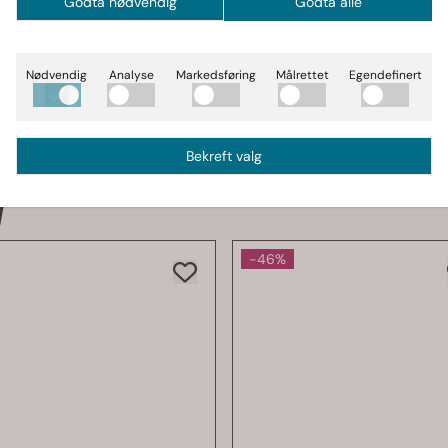
Godta nødvendig
Godta alle
le håndstørrelser.
en for et profesjonelt utseende.
Nødvendig
Analyse
Markedsføring
Målrettet
Egendefinert
 høy intensitet, vil
BB Lifting Straps
gi deg det grepet og den
 med disse pålitelige drareimene.
Bekreft valg
-46%