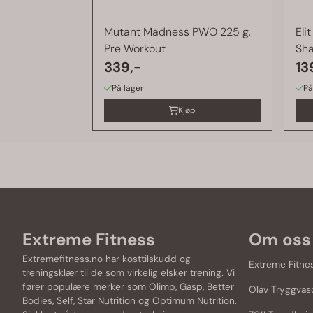
Mutant Madness PWO 225 g,
Eli
Pre Workout
Sha
339,-
13
På lager
På
Kjøp
Extreme Fitness
Om oss
Extremefitness.no har kosttilskudd og
Extreme Fitne
treningsklær til de som virkelig elsker trening. Vi
fører populære merker som
Olimp
,
Gasp
,
Better
Olav Tryggvas
Bodies
,
Self
,
Star Nutrition
og
Optimum Nutrition
.