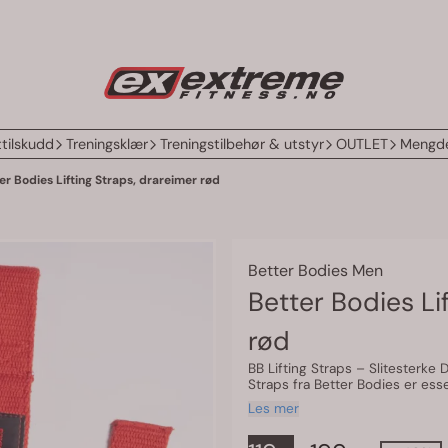
tilskudd
Treningsklær
Treningstilbehør & utstyr
OUTLET
Mengde
er Bodies Lifting Straps, drareimer rød
Better Bodies Men
Better Bodies Li
rød
BB Lifting Straps – Slitesterke Drar
Straps fra Better Bodies er essensielle for enhver seriøs løfter som ønsker å
øke styrken og prestasjonene. 
Les mer
mest intense treningsøktene. Materiale: 100% robust bomull Egenskaper:
Ekstra sterke sømmer: Gir langvarig holdbarhet. Ergonomisk utforming: Gir en