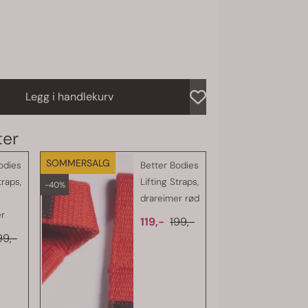
lle
 treningen din med disse pålitelige drareimene.
Legg i handlekurv
SOMMERSALG
SOMMERSALG
odies
Better Bodies
traps,
Lifting Straps,
-40%
-40%
drareimer rød
er
119,-
199,-
99,-