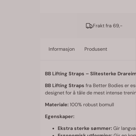
Frakt fra 69,-
Informasjon
Produsent
BB Lifting Straps – Slitesterke Drarei
BB Lifting Straps
fra Better Bodies er es
designet for å tåle de mest intense treni
Materiale:
100% robust bomull
Egenskaper:
Ekstra sterke sømmer:
Gir langva
Ergonomisk utforming:
Gir en kom