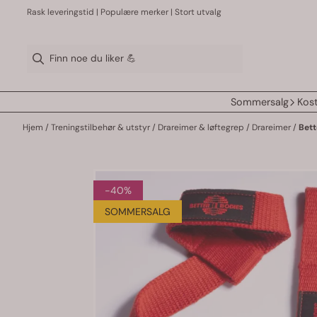
Hopp til innhold
Rask leveringstid | Populære merker | Stort utvalg
Sommersalg
Kost
Hjem
/
Treningstilbehør & utstyr
/
Drareimer & løftegrep
/
Drareimer
/
Bett
-40%
SOMMERSALG