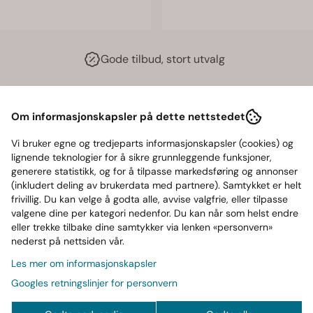
Gode tilbud, stort utvalg
Om informasjonskapsler på dette nettstedet
Vi bruker egne og tredjeparts informasjonskapsler (cookies) og
lignende teknologier for å sikre grunnleggende funksjoner,
mer for Intense Treningsøkter
generere statistikk, og for å tilpasse markedsføring og annonser
(inkludert deling av brukerdata med partnere). Samtykket er helt
sensielle for enhver seriøs løfter som ønsker å øke styrken o
frivillig. Du kan velge å godta alle, avvise valgfrie, eller tilpasse
ngsøktene.
valgene dine per kategori nedenfor. Du kan når som helst endre
eller trekke tilbake dine samtykker via lenken «personvern»
nederst på nettsiden vår.
Les mer om informasjonskapsler
Googles retningslinjer for personvern
rig holdbarhet.
fortabel og sikker passform.