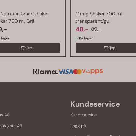
t Nutrition Smartshake
Olimp Shaker 700 ml,
ker 700 ml, Grå
transparent/gul
9,-
48,-
89,-
 lager
På lager
Kjøp
Kjøp
Kundeservice
ss AS
Kundeservice
ons gate 49
Logg på