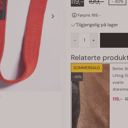
119,-
199,-
komfortabel og sikker passform. Justerbar lengde: Tilpasser seg a
- 40%
håndstørrelser. Stilig finish: Med Better Bodies-logoen for et profesjonelt
utseende. Uansett om du løfter tungt eller trener på høy intensitet, vil BB
Lifting Straps gi deg det grepet og den støtten du trenger for å prestere på
Førpris 199,-
ditt beste. Få mest mulig ut av
Tilgjengelig på lager
-
+
SOMMERSALG
Better B
Lifting S
-40%
svarte
drareim
119,-
1