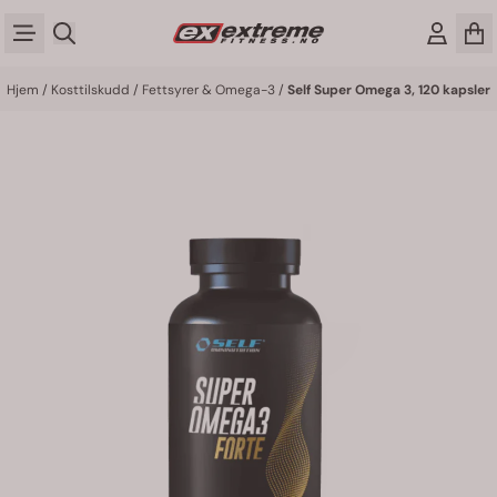
Hopp til innhold
Hjem
/
Kosttilskudd
/
Fettsyrer & Omega-3
/
Self Super Omega 3, 120 kapsler