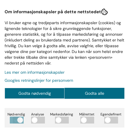
Om informasjonskapsler på dette nettstedet
Næringsinnhold
Vi bruker egne og tredjeparts informasjonskapsler (cookies) og
lignende teknologier for å sikre grunnleggende funksjoner,
Ofte kjøp sammen med
generere statistikk, og for å tilpasse markedsføring og annonser
(inkludert deling av brukerdata med partnere). Samtykket er helt
frivillig. Du kan velge å godta alle, avvise valgfrie, eller tilpasse
valgene dine per kategori nedenfor. Du kan når som helst endre
eller trekke tilbake dine samtykker via lenken «personvern»
nederst på nettsiden vår.
Les mer om informasjonskapsler
Googles retningslinjer for personvern
Godta nødvendig
Godta alle
Nødvendig
Analyse
Markedsføring
Målrettet
Egendefinert