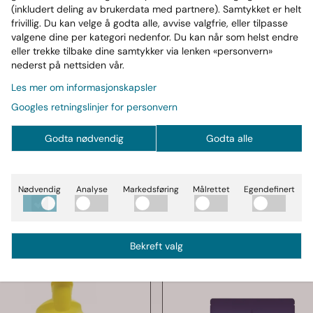
(inkludert deling av brukerdata med partnere). Samtykket er helt
ehov
frivillig. Du kan velge å godta alle, avvise valgfrie, eller tilpasse
valgene dine per kategori nedenfor. Du kan når som helst endre
plev rask energi og fantastisk smak.
eller trekke tilbake dine samtykker via lenken «personvern»
nederst på nettsiden vår.
Les mer om informasjonskapsler
Googles retningslinjer for personvern
Godta nødvendig
Godta alle
6%
Mengderabatt
Nødvendig
Analyse
Markedsføring
Målrettet
Egendefinert
Bekreft valg