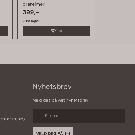
drareimer
399,-
På lager
Kjøp
Nyhetsbrev
Meld deg på vårt nyhetsbrev!
E-post
lsker trening
MELD DEG PÅ