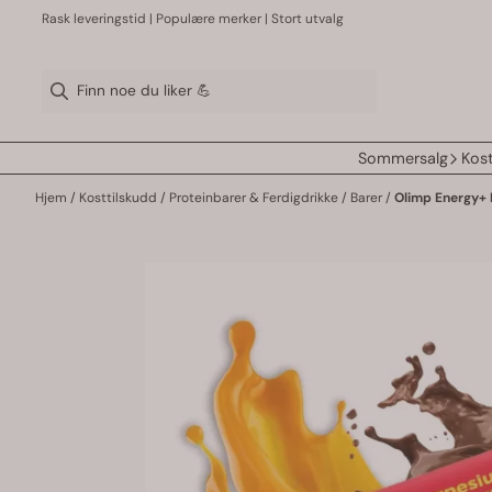
Hopp til innhold
Rask leveringstid | Populære merker | Stort utvalg
Sommersalg
Kost
Hjem
/
Kosttilskudd
/
Proteinbarer & Ferdigdrikke
/
Barer
/
Olimp Energy+ 