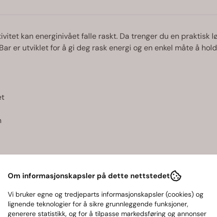
tivitet kan energinivået falle raskt. Da trenger du en praktis
ar er utviklet for å gi deg rask energi og en enkel måte å ho
et
n
er eller etter aktivitet.
Om informasjonskapsler på dette nettstedet
Vi bruker egne og tredjeparts informasjonskapsler (cookies) og
ler
lignende teknologier for å sikre grunnleggende funksjoner,
generere statistikk, og for å tilpasse markedsføring og annonser