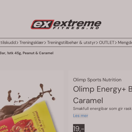
tilskudd
Treningsklær
Treningstilbehør & utstyr
OUTLET
Mengde
Bar, 1stk 45g, Peanut & Caramel
Olimp Sports Nutrition
Olimp Energy+ Ba
Caramel
Smakfull energibar som gir raskt
Les mer
19,-