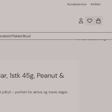
Kundeservice
Artikler
rabatt
Pakketilbud
Konto
Favoritter
Handlevogn
r, 1stk 45g, Peanut &
 påfyll – perfekt for aktive og travle dager.