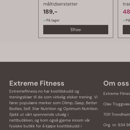
måltidserstatter
tra
189,-
48
På lager
På
Kjøp
Extreme Fitness
Om oss
Extremefitness.no har kosttilskudd og
Extreme Fitne
treningsklær til de som virkelig elsker trening. Vi
fører populære merker som
Olimp
,
Gasp
,
Better
Olav Tryggvas
Bodies
,
Self
,
Star Nutrition
og
Optimum Nutrition
.
Sjekk ut vårt spennende utvalg i
7011 Trondhei
nettbutikken, og kom også gjerne innom vår
Org. nr. 934 
fysiske butikk for å kjøpe kosttilskudd i