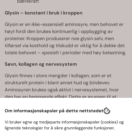
bærekraft
Glysin – konstant i bruk i kroppen
Glysin er en ikke-essensiell aminosyre, men behovet er
høyt fordi den brukes kontinuerlig i oppbygging av
proteiner. Kroppen produserer noe glysin selv, men
tilførsel via kosthold og tilskudd er viktig for å dekke det
totale behovet – spesielt i perioder med høy belastning.
Søvn, kollagen og nervesystem
Glysin finnes i store mengder i kollagen, som er et
strukturelt protein i blant annet hud og bindevev.
Aminosyren brukes også aktivt i nervesystemet, hvor
den har en hemmende effekt. Dette er grunnen til at
glysin ofte benyttes om kvelden. I tillegg er glysin en
Om informasjonskapsler på dette nettstedet
sentral byggestein i glutation – kroppens viktigste
antioksidant.
Vi bruker egne og tredjeparts informasjonskapsler (cookies) og
lignende teknologier for å sikre grunnleggende funksjoner,
Naturlig god og lett å bruke