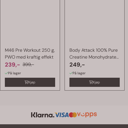
M46 Pre Workout 250 g,
Body Attack 100% Pure
PWO med kraftig effekt
Creatine Monohydrate
239,-
500g
249,-
399,-
På lager
På lager
Kjøp
Kjøp