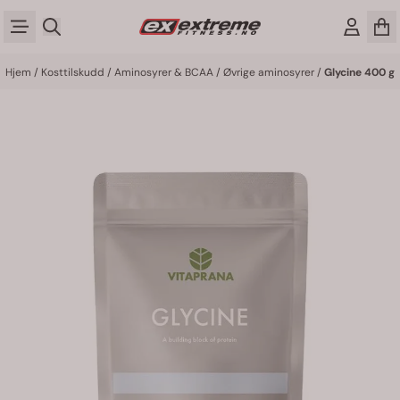
Hopp til innhold
Hjem
/
Kosttilskudd
/
Aminosyrer & BCAA
/
Øvrige aminosyrer
/
Glycine 400 g