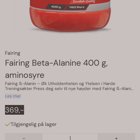
Fairing
Fairing Beta-Alanine 400 g,
aminosyre
Fairing ß-Alanin – Øk Utholdenheten og Ytelsen i Harde
Treningsøkter Press deg selv til nye høyder med Fairing ß-Alanin,
et effektivt kosttilskudd utviklet for å hjelpe deg å prestere
Les mer
bedre under intense og langvarige treningsøkter. ß-Alanin og
histidin jobber sammen for å danne karnosin, et stoff som
369,-
naturlig finnes i musklene og hjelper til med å nøytralisere
melkesyre. Dette betyr at du kan øke melkesyreterskelen din og
holde ut lengre under anaerobt arbeid som styrketrening og
høyintensiv trening. Karnosin fungerer også som en kraftig
Tilgjengelig på lager
antioksidant og øker produksjonen av nitrogenoksid (NO), som
utvider blodårene og forbedrer blodtilførselen til de arbeidende
-
+
musklene dine. Dette gir deg mer energi og utholdenhet når du