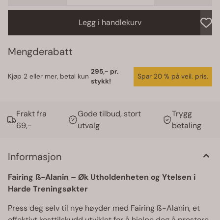
trenger det mest. Øker melkesyreterskelen og utholdenheten
Styrker blodstrømmen til musklene Perfekt for krevende idretter
og trening Egnet for vegetarianere og veganere Oppnå maksimal
Legg i handlekurv
ytelse i hver treningsøkt med Fairing ß-Alanin – ideell for deg
som vil presse grensene og nå nye mål! Anbefalt dosering: 4-8
gr / dag
Mengderabatt
295,-
2
20 %
Frakt fra
Gode tilbud, stort
Trygg
69,-
utvalg
betaling
Informasjon
Fairing ß-Alanin – Øk Utholdenheten og Ytelsen i
Harde Treningsøkter
Press deg selv til nye høyder med Fairing ß-Alanin, et
effektivt kosttilskudd utviklet for å hjelpe deg å prestere