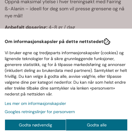
Oppnå maksimal ytelse i hver treningsøkt med Fairing
ß-Alanin – ideell for deg som vil presse grensene og nå
nye mål!
Anbefalt dosering:
4-8 gr / dag
Produsent
Om informasjonskapsler på dette nettstedet
Vi bruker egne og tredjeparts informasjonskapsler (cookies) og
Kvantumsrabatt
lignende teknologier for å sikre grunnleggende funksjoner,
generere statistikk, og for å tilpasse markedsføring og annonser
(inkludert deling av brukerdata med partnere). Samtykket er helt
Næringsinnhold
frivillig. Du kan velge å godta alle, avvise valgfrie, eller tilpasse
valgene dine per kategori nedenfor. Du kan når som helst endre
eller trekke tilbake dine samtykker via lenken «personvern»
Ofte kjøp sammen med
nederst på nettsiden vår.
Les mer om informasjonskapsler
Googles retningslinjer for personvern
Godta nødvendig
Godta alle