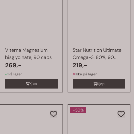
Viterna Magnesium
Star Nutrition Ultimate
bisglycinate, 90 caps
Omega-3. 80%, 90
269,-
kapsler
219,-
På lager
Ikke på lager
Kjøp
Kjøp
-30%