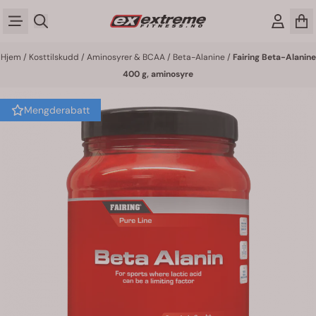
Hopp til innhold
Hjem
/
Kosttilskudd
/
Aminosyrer & BCAA
/
Beta-Alanine
/
Fairing Beta-Alanine
400 g, aminosyre
Mengderabatt