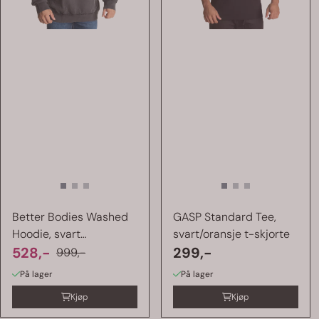
Better Bodies Washed
GASP Standard Tee,
Hoodie, svart
svart/oransje t-skjorte
hettegenser
528,-
299,-
999,-
På lager
På lager
Kjøp
Kjøp