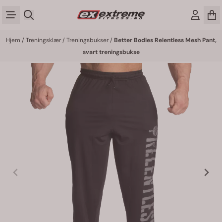
Hopp til innhold
Hjem
/
Treningsklær
/
Treningsbukser
/
Better Bodies Relentless Mesh Pant,
svart treningsbukse