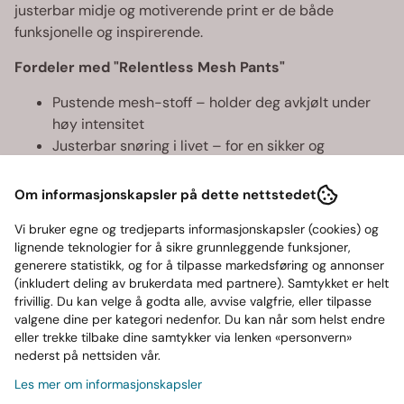
justerbar midje og motiverende print er de både
funksjonelle og inspirerende.
Fordeler med "Relentless Mesh Pants"
Pustende mesh-stoff – holder deg avkjølt under
høy intensitet
Justerbar snøring i livet – for en sikker og
komfortabel passform
Praktiske glidelåslommer – trygg oppbevaring
Om informasjonskapsler på dette nettstedet
under aktivitet
Vi bruker egne og tredjeparts informasjonskapsler (cookies) og
Normal passform – gir god bevegelsesfrihet til alle
lignende teknologier for å sikre grunnleggende funksjoner,
øvelser
generere statistikk, og for å tilpasse markedsføring og annonser
Relentless-trykk på benet – symbol på din
(inkludert deling av brukerdata med partnere). Samtykket er helt
dedikasjon og driv
frivillig. Du kan velge å godta alle, avvise valgfrie, eller tilpasse
valgene dine per kategori nedenfor. Du kan når som helst endre
Bruk
eller trekke tilbake dine samtykker via lenken «personvern»
nederst på nettsiden vår.
Ideell for styrketrening, løping, funksjonell fitness og
Les mer om informasjonskapsler
utendørsøkter. Kombiner med en lett treningstopp for et