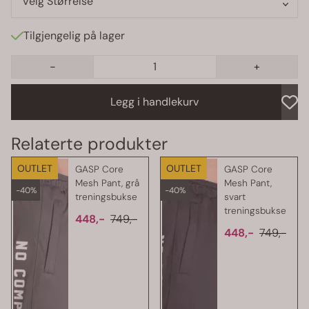
Velg Størrelse
Tilgjengelig på lager
-
+
Legg i handlekurv
OUTLET
OUTLET
GASP Core
GASP Core
Mesh Pant, grå
Mesh Pant,
-40%
-40%
treningsbukse
svart
treningsbukse
448,-
749,-
448,-
749,-