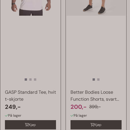
GASP Standard Tee, hvit
Better Bodies Loose
t-skjorte
Function Shorts, svart
249,-
shorts
200,-
399,-
På lager
På lager
Kjøp
Kjøp