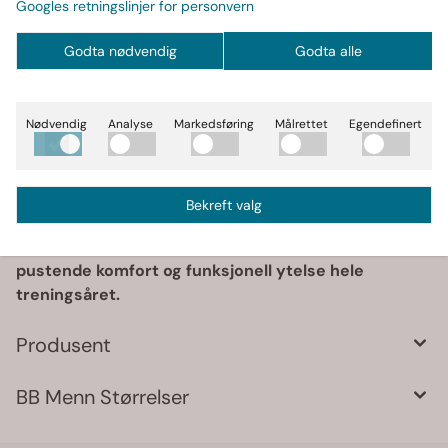
Googles retningslinjer for personvern
komplett, pustende treningssett.
Hvorfor velge dette produktet?
Godta nødvendig
Godta alle
Designet for maksimal komfort og ytelse i alle
typer trening
Nødvendig
Analyse
Markedsføring
Målrettet
Egendefinert
Holder deg tørr og komfortabel selv i varme
omgivelser
Stilrent design med funksjonelle detaljer og
Bekreft valg
motiverende budskap
Sikre deg Relentless Mesh Pants i dag | opplev
pustende komfort og funksjonell ytelse hele
treningsåret.
Produsent
BB Menn Størrelser