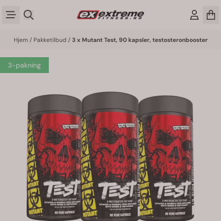
Hopp til innhold
Hjem
/
Pakketilbud
/
3 x Mutant Test, 90 kapsler, testosteronbooster
3-pakning