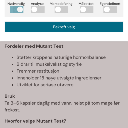
For mange som trener hardt kan optimal hormonbalanse
Nødvendig
Analyse
Markedsføring
Målrettet
Egendefinert
være avgjørende for fremgang. Faktorer som stress,
søvn og høy treningsbelastning kan påvirke kroppens
naturlige nivåer. Et målrettet tilskudd kan bidra til å
Bekreft valg
støtte kroppens egne prosesser knyttet til restitusjon,
styrke og muskelutvikling.
Fordeler med Mutant Test
Støtter kroppens naturlige hormonbalanse
Bidrar til muskelvekst og styrke
Fremmer restitusjon
Inneholder 18 nøye utvalgte ingredienser
Utviklet for seriøse utøvere
Bruk
Ta 3–6 kapsler daglig med vann, helst på tom mage før
frokost.
Hvorfor velge Mutant Test?