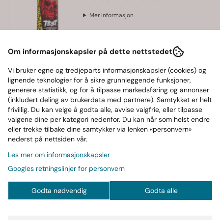
Mer informasjon
Om informasjonskapsler på dette nettstedet
Tilgjengelig på lager
Vi bruker egne og tredjeparts informasjonskapsler (cookies) og
lignende teknologier for å sikre grunnleggende funksjoner,
generere statistikk, og for å tilpasse markedsføring og annonser
-
+
(inkludert deling av brukerdata med partnere). Samtykket er helt
frivillig. Du kan velge å godta alle, avvise valgfrie, eller tilpasse
Legg i handlekurv
valgene dine per kategori nedenfor. Du kan når som helst endre
eller trekke tilbake dine samtykker via lenken «personvern»
nederst på nettsiden vår.
Les mer om informasjonskapsler
Frakt fra
Gode tilbud, stort
Trygg
Googles retningslinjer for personvern
69,-
utvalg
betaling
Godta nødvendig
Godta alle
Informasjon