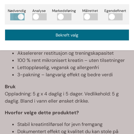
dokumenterte og effektive kosttilskudd for økt styrke,
eksplosivitet og muskelvekst. Med 3-pakningen får du
Nødvendig
Analyse
Markedsføring
Målrettet
Egendefinert
kontinuerlig tilgang for jevn progresjon og stabil
prestasjon.
Fordeler med Creatine Monohydrate | 3-pakning
Bekreft valg
Øker styrke, eksplosivitet og muskelvolum
Akselererer restitusjon og treningskapasitet
100 % rent mikronisert kreatin – uten tilsetninger
Lettoppløselig, vegansk og allergenfri
3-pakning – langvarig effekt og bedre verdi
Bruk
Oppladning: 5 g x 4 daglig i 5 dager. Vedlikehold: 5 g
daglig. Bland i vann eller ønsket drikke.
Hvorfor velge dette produktet?
Stabil kreatintilførsel for jevn fremgang
Dokumentert effekt og kvalitet du kan stole på