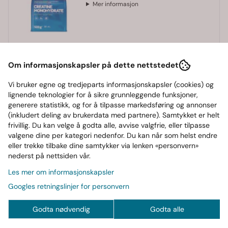
Mer informasjon
Tilgjengelig på lager
Om informasjonskapsler på dette nettstedet
-
+
Vi bruker egne og tredjeparts informasjonskapsler (cookies) og
lignende teknologier for å sikre grunnleggende funksjoner,
generere statistikk, og for å tilpasse markedsføring og annonser
Legg i handlekurv
(inkludert deling av brukerdata med partnere). Samtykket er helt
frivillig. Du kan velge å godta alle, avvise valgfrie, eller tilpasse
valgene dine per kategori nedenfor. Du kan når som helst endre
eller trekke tilbake dine samtykker via lenken «personvern»
Frakt fra
Gode tilbud, stort
Trygg
nederst på nettsiden vår.
69,-
utvalg
betaling
Les mer om informasjonskapsler
Googles retningslinjer for personvern
Informasjon
Godta nødvendig
Godta alle
Creatine Monohydrate er et av verdens mest