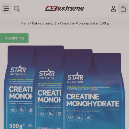
Hopp til innhold
Hjem
/
Pakketilbud
/
3 x Creatine Monohydrate, 500 g
3-pakning