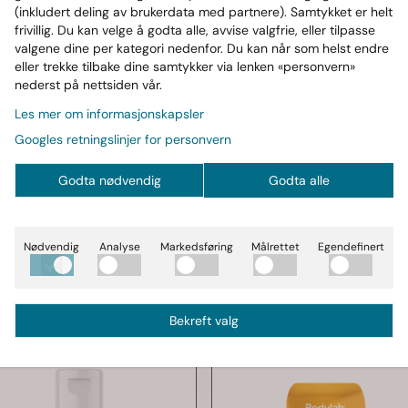
(inkludert deling av brukerdata med partnere). Samtykket er helt
atin
frivillig. Du kan velge å godta alle, avvise valgfrie, eller tilpasse
valgene dine per kategori nedenfor. Du kan når som helst endre
titusjon og oppretthold muskelbalansen.
eller trekke tilbake dine samtykker via lenken «personvern»
nederst på nettsiden vår.
Les mer om informasjonskapsler
Googles retningslinjer for personvern
Godta nødvendig
Godta alle
%
Nødvendig
Analyse
Markedsføring
Målrettet
Egendefinert
Bekreft valg