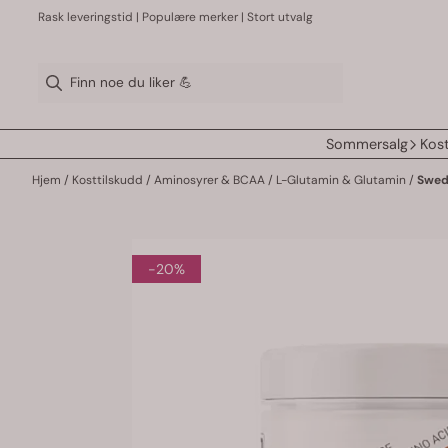
Hopp til innhold
Rask leveringstid | Populære merker | Stort utvalg
Sommersalg
Kost
Hjem
/
Kosttilskudd
/
Aminosyrer & BCAA
/
L-Glutamin & Glutamin
/
Swed
-20%