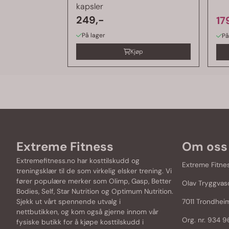
kapsler
249,-
17
På lager
På
Kjøp
Extreme Fitness
Om oss
Extremefitness.no har kosttilskudd og
Extreme Fitne
treningsklær til de som virkelig elsker trening. Vi
fører populære merker som
Olimp
,
Gasp
,
Better
Olav Tryggvas
Bodies
,
Self
,
Star Nutrition
og
Optimum Nutrition
.
Sjekk ut vårt spennende utvalg i
7011 Trondhei
nettbutikken, og kom også gjerne innom vår
Org. nr. 934 
fysiske butikk for å kjøpe kosttilskudd i