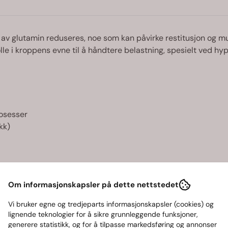
 av glutamin reduseres, noe som kan påvirke restitusjon og mu
lle i kroppens evne til å håndtere belastning, spesielt ved hy
rosesser
kk)
e. Tas 2–4 ganger daglig etter behov.
Om informasjonskapsler på dette nettstedet
Vi bruker egne og tredjeparts informasjonskapsler (cookies) og
lignende teknologier for å sikre grunnleggende funksjoner,
generere statistikk, og for å tilpasse markedsføring og annonser