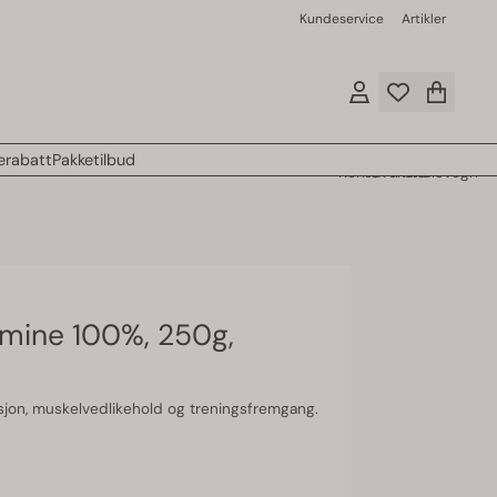
Kundeservice
Artikler
rabatt
Pakketilbud
Konto
Favoritter
Handlevogn
mine 100%, 250g,
usjon, muskelvedlikehold og treningsfremgang.