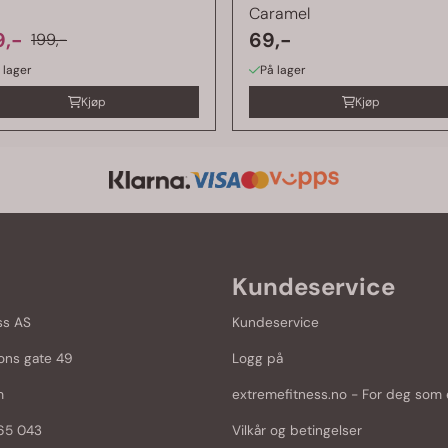
Caramel
9,-
69,-
199,-
 lager
På lager
Kjøp
Kjøp
Kundeservice
ss AS
Kundeservice
ons gate 49
Logg på
m
extremefitness.no - For deg som e
965 043
Vilkår og betingelser