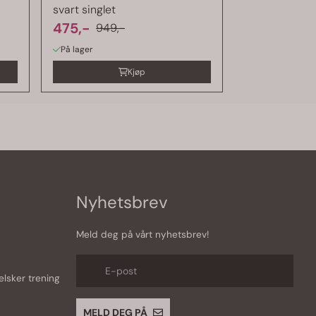
svart singlet
475,-
949,-
På lager
Kjøp
Nyhetsbrev
Meld deg på vårt nyhetsbrev!
E-post
lsker trening
MELD DEG PÅ