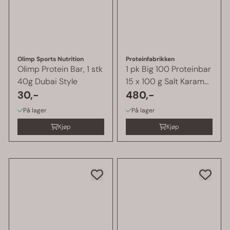
Olimp Sports Nutrition
Proteinfabrikken
Olimp Protein Bar, 1 stk
1 pk Big 100 Proteinbar
40g Dubai Style
15 x 100 g Salt Karamell
30,-
...
480,-
På lager
På lager
Kjøp
Kjøp