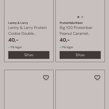
Lenny & Larry
Proteinfabrikken
Lenny & Larry Protein
Big 100 Proteinbar
Cookie Double
Peanut Caramel
Chocolate, 1 ...
40,-
Choolate 1 stk ...
40,-
På lager
På lager
Kjøp
Kjøp