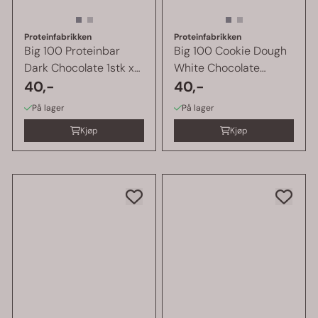
Proteinfabrikken
Proteinfabrikken
Big 100 Proteinbar
Big 100 Cookie Dough
Dark Chocolate 1stk x
White Chocolate
100g
40,-
Proteinbar ...
40,-
På lager
På lager
Kjøp
Kjøp