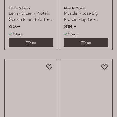
Lenny & Larry
Muscle Moose
Lenny & Larry Protein
Muscle Moose Big
Cookie Peanut Butter ...
Protein FlapJack
40,-
12x100 g, ...
319,-
På lager
På lager
Kjøp
Kjøp