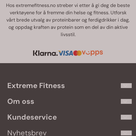
Hos extremefitness.no streber vi etter å gi deg de beste
verktøyene for å fremme din helse og fitness. Utforsk
vårt brede utvalg av proteinbarer og ferdigdrikker i dag,
og oppdag kraften av protein som en del av din aktive
livsstil.
Extreme Fitness
Extremefitness.no har kosttilskudd og treningsklær til de som
Om oss
virkelig elsker trening. Vi fører populære merker som
Olimp
,
Gasp
,
Better Bodies
,
Self
,
Star Nutrition
og
Optimum Nutrition
.
Sjekk ut vårt spennende utvalg i nettbutikken, og kom også
Extreme Fitness AS
Kundeservice
gjerne innom vår fysiske butikk for å kjøpe kosttilskudd i
Olav Tryggvasons gate 49
Trondheim.
Kundeservice
Nyhetsbrev
7011 Trondheim