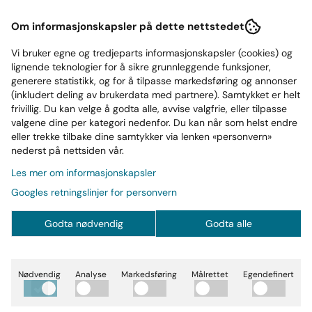
Om informasjonskapsler på dette nettstedet
Proteinfabrikken
Proteinfabrikken
Vi bruker egne og tredjeparts informasjonskapsler (cookies) og
Big 100 Cookies &
Big 100 Proteinbar
lignende teknologier for å sikre grunnleggende funksjoner,
Cream Proteinbar 1 stk
Salty Caramel
generere statistikk, og for å tilpasse markedsføring og annonser
(inkludert deling av brukerdata med partnere). Samtykket er helt
x 100g
40,-
Chocolate 1 stk ...
40,-
frivillig. Du kan velge å godta alle, avvise valgfrie, eller tilpasse
På lager
På lager
valgene dine per kategori nedenfor. Du kan når som helst endre
eller trekke tilbake dine samtykker via lenken «personvern»
Kjøp
Kjøp
nederst på nettsiden vår.
Les mer om informasjonskapsler
Googles retningslinjer for personvern
Godta nødvendig
Godta alle
Nødvendig
Analyse
Markedsføring
Målrettet
Egendefinert