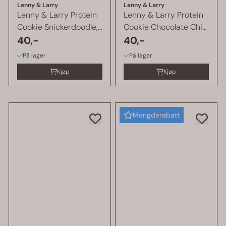
Lenny & Larry
Lenny & Larry
Lenny & Larry Protein
Lenny & Larry Protein
Cookie Snickerdoodle, 1
Cookie Chocolate Chip,
stk ...
40,-
1 ...
40,-
På lager
På lager
Kjøp
Kjøp
Mengderabatt