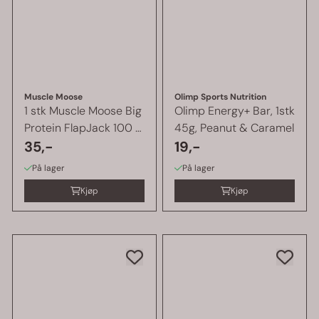
Muscle Moose
Olimp Sports Nutrition
1 stk Muscle Moose Big
Olimp Energy+ Bar, 1stk
Protein FlapJack 100 g,
45g, Peanut & Caramel
...
35,-
19,-
På lager
På lager
Kjøp
Kjøp