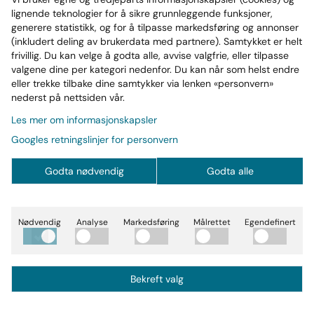
 Mass?
lignende teknologier for å sikre grunnleggende funksjoner,
generere statistikk, og for å tilpasse markedsføring og annonser
(inkludert deling av brukerdata med partnere). Samtykket er helt
frivillig. Du kan velge å godta alle, avvise valgfrie, eller tilpasse
øvere
valgene dine per kategori nedenfor. Du kan når som helst endre
eller trekke tilbake dine samtykker via lenken «personvern»
nederst på nettsiden vår.
ndlekurven i dag | ta vare på muskelvekst og rask restitu
Les mer om informasjonskapsler
Googles retningslinjer for personvern
Godta nødvendig
Godta alle
0%
Nødvendig
Analyse
Markedsføring
Målrettet
Egendefinert
Bekreft valg