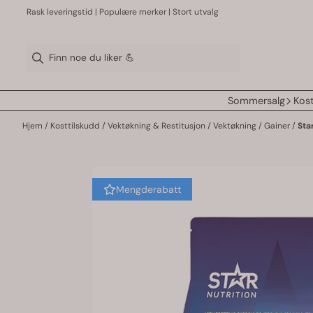
Hopp til innhold
Rask leveringstid | Populære merker | Stort utvalg
Sommersalg
Kost
Hjem
/
Kosttilskudd
/
Vektøkning & Restitusjon
/
Vektøkning / Gainer
/
Sta
Mengderabatt