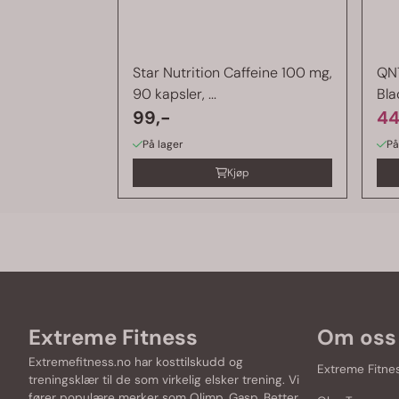
Star Nutrition Caffeine 100 mg,
QNT
90 kapsler, ...
Bla
99,-
44
På lager
På
Kjøp
Extreme Fitness
Om oss
Extremefitness.no har kosttilskudd og
Extreme Fitne
treningsklær til de som virkelig elsker trening. Vi
fører populære merker som
Olimp
,
Gasp
,
Better