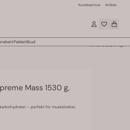
Kundeservice
Artikler
rabatt
Pakketilbud
Konto
Favoritter
Handlevogn
Supreme Mass 1530 g,
 karbohydrater – perfekt for muskelvekst,