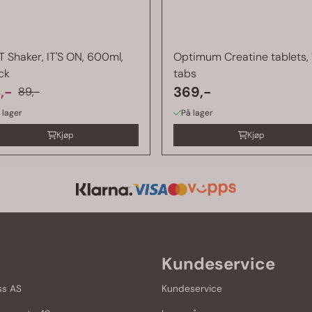
 Shaker, IT'S ON, 600ml,
Optimum Creatine tablets,
ck
tabs
,-
369,-
89,-
 lager
På lager
Kjøp
Kjøp
Kundeservice
ss AS
Kundeservice