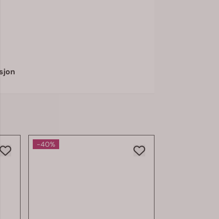
sjon
-40%