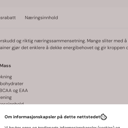
srabatt
Næringsinnhold
rskudd og riktig næringssammensetning. Mange sliter med å 
ainer gjør det enklere å dekke energibehovet og gir kroppen d
 Mass
økning
rbohydrater
v BCAA og EAA
trening
ktoseinnhold
Om informasjonskapsler på dette nettstedet
ikk etter trening eller som mellommåltid.
Vi bruker egne og tredjeparts informasjonskapsler (cookies) og