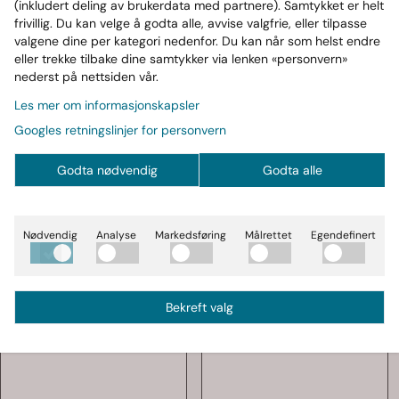
blitt
hardt og klumpete
,
følg denne linken
.
(inkludert deling av brukerdata med partnere). Samtykket er helt
For important information
about PreWorkout Powder
frivillig. Du kan velge å godta alle, avvise valgfrie, eller tilpasse
valgene dine per kategori nedenfor. Du kan når som helst endre
that has become
hard and clumpy
,
for english click
eller trekke tilbake dine samtykker via lenken «personvern»
here
.
nederst på nettsiden vår.
Les mer om informasjonskapsler
Produsent
Googles retningslinjer for personvern
Viktig informasjon
Godta nødvendig
Godta alle
Næringsinnhold
Nødvendig
Analyse
Markedsføring
Målrettet
Egendefinert
Ofte kjøp sammen med
Bekreft valg