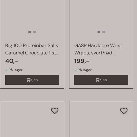
Big 100 Proteinbar Salty
GASP Hardcore Wrist
Caramel Chocolate 1 stk
Wraps, svart/rød ...
...
40,-
199,-
På lager
På lager
Kjøp
Kjøp