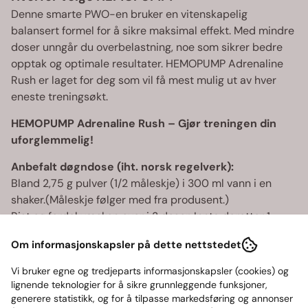
Denne smarte PWO-en bruker en vitenskapelig
balansert formel for å sikre maksimal effekt. Med mindre
doser unngår du overbelastning, noe som sikrer bedre
opptak og optimale resultater. HEMOPUMP Adrenaline
Rush er laget for deg som vil få mest mulig ut av hver
eneste treningsøkt.
HEMOPUMP Adrenaline Rush – Gjør treningen din
uforglemmelig!
Anbefalt døgndose (iht. norsk regelverk):
Bland 2,75 g pulver (1/2 måleskje) i 300 ml vann i en
shaker.(Måleskje følger med fra produsent.)
Rist og fordel væsken over i 3 doser. Innta deretter 1
dose 3 ganger om dagen, med minst 2 timer mellomrom.
Om informasjonskapsler på dette nettstedet
Vi gjør oppmerksom på at pre-workout pulver som har
Vi bruker egne og tredjeparts informasjonskapsler (cookies) og
blitt hardt
ikke
kvalifiserer til reklamasjon.
lignende teknologier for å sikre grunnleggende funksjoner,
For viktig informasjon om PreWorkout Pulver som har
generere statistikk, og for å tilpasse markedsføring og annonser