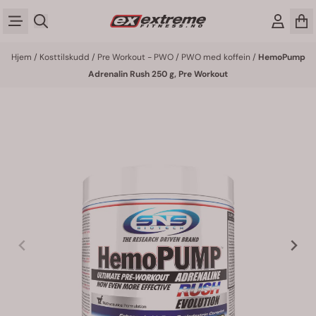
Hopp til innhold
Hjem
/
Kosttilskudd
/
Pre Workout - PWO
/
PWO med koffein
/
HemoPump
Adrenalin Rush 250 g, Pre Workout