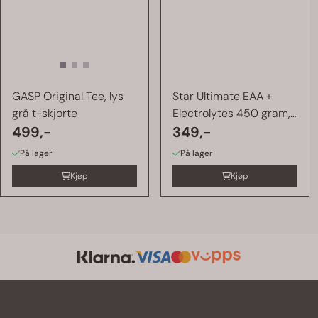
GASP Original Tee, lys
Star Ultimate EAA +
grå t-skjorte
Electrolytes 450 gram,
499,-
...
349,-
På lager
På lager
Kjøp
Kjøp