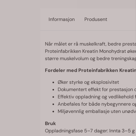
Informasjon
Produsent
Når målet er rå muskelkraft, bedre pres
Proteinfabrikken Kreatin Monohydrat øker 
større muskelvolum og bedre treningskapasi
Fordeler med Proteinfabrikken Kreat
Øker styrke og eksplosivitet
Dokumentert effekt for prestasjon
Effektiv oppladning og vedlikehold f
Anbefales for både nybegynnere o
Miljøvennlig emballasje uten unødv
Bruk
Oppladningsfase 5–7 dager: Innta 3–5 g 