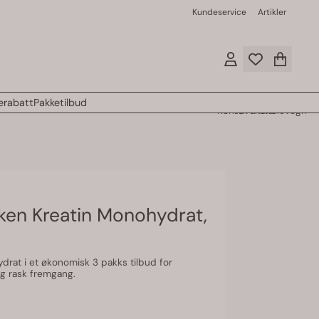
Kundeservice
Artikler
rabatt
Pakketilbud
Konto
Favoritter
Handlevogn
kken Kreatin Monohydrat,
ydrat i et økonomisk 3 pakks tilbud for
og rask fremgang.