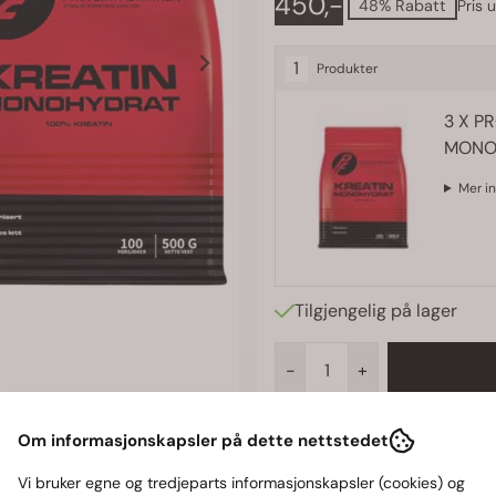
450,-
48% Rabatt
Pris 
1
Produkter
3
X P
MONOH
Mer i
Tilgjengelig på lager
-
+
Om informasjonskapsler på dette nettstedet
Gode tilbud, stort utvalg
Vi bruker egne og tredjeparts informasjonskapsler (cookies) og