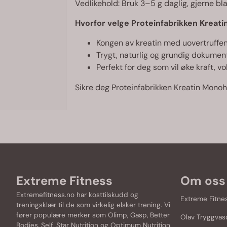
Vedlikehold: Bruk 3–5 g daglig, gjerne bla
Hvorfor velge Proteinfabrikken Kreat
Kongen av kreatin med uovertruffen
Trygt, naturlig og grundig dokume
Perfekt for deg som vil øke kraft, v
Sikre deg Proteinfabrikken Kreatin Monohy
Extreme Fitness
Om oss
Extremefitness.no har kosttilskudd og
Extreme Fitne
treningsklær til de som virkelig elsker trening. Vi
fører populære merker som
Olimp
,
Gasp
,
Better
Olav Tryggvas
Bodies
,
Self
,
Star Nutrition
og
Optimum Nutrition
.