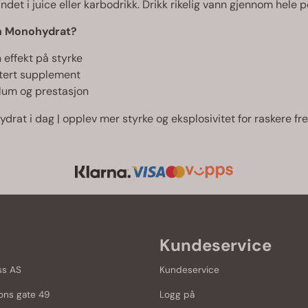
ndet i juice eller karbodrikk. Drikk rikelig vann gjennom hele 
in Monohydrat?
 effekt på styrke
ntert supplement
olum og prestasjon
drat i dag | opplev mer styrke og eksplosivitet for raskere f
Kundeservice
ss AS
Kundeservice
ons gate 49
Logg på