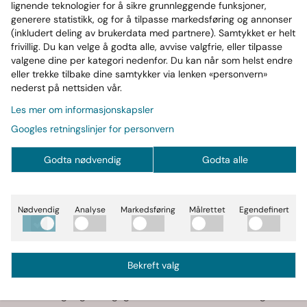
lignende teknologier for å sikre grunnleggende funksjoner,
generere statistikk, og for å tilpasse markedsføring og annonser
(inkludert deling av brukerdata med partnere). Samtykket er helt
frivillig. Du kan velge å godta alle, avvise valgfrie, eller tilpasse
valgene dine per kategori nedenfor. Du kan når som helst endre
eller trekke tilbake dine samtykker via lenken «personvern»
nederst på nettsiden vår.
tasjon og raskere fremgang, er kreatin monohydrat det mest d
Les mer om informasjonskapsler
kroppens kreatinlagre og gir et kraftigere anabolt signal i mu
Googles retningslinjer for personvern
tet. I tillegg reduseres plastavfall ved å utelate måleskje – e
in Monohydrat
Godta nødvendig
Godta alle
 og muskeløkning
Nødvendig
Analyse
Markedsføring
Målrettet
Egendefinert
or raske resultater
g avanserte utøvere
endig plast
Bekreft valg
kreatin 3–4 ganger daglig for å maksimere kreatinlagrene.