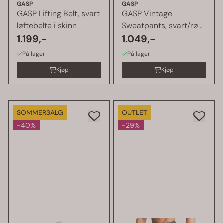
GASP
GASP
GASP Lifting Belt, svart
GASP Vintage
løftebelte i skinn
Sweatpants, svart/rød
1.199,-
treningsbukse
1.049,-
På lager
På lager
Kjøp
Kjøp
SOMMERSALG
OUTLET
-40%
-29%