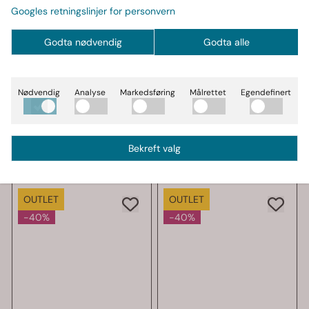
Googles retningslinjer for personvern
Godta nødvendig
Godta alle
GASP
GASP
GASP Sweatpants,
GASP Throwback Tee
grønn treningsbukse
V2, svart t-skjorte
Nødvendig
Analyse
Markedsføring
Målrettet
Egendefinert
562,-
348,-
749,-
599,-
På lager
På lager
Kjøp
Kjøp
Bekreft valg
OUTLET
OUTLET
-40%
-40%