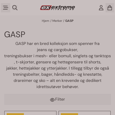
Hopp til innhold
Hjem
/
Merker
/
GASP
GASP
GASP har en bred kolleksjon som spenner fra
jeans og cargobukser
,
treningsbukser i mesh- eller bomull
,
singlets og tanktops
,
t-skjorter
,
gensere og hettegensere
til
shorts
,
jakker, hettejakker og ytterjakker
. I tillegg tilbyr de også
treningsbelter
,
bager
,
håndledds
- og
knestøtte
,
drareimer
og
sko
– alt en krevende og dedikert
idrettsutøver behøver.
Filter