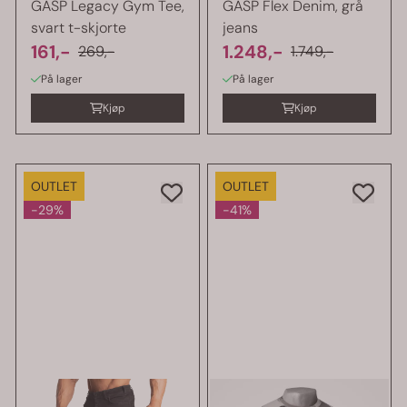
GASP Legacy Gym Tee,
GASP Flex Denim, grå
svart t-skjorte
jeans
161,-
1.248,-
269,-
1.749,-
På lager
På lager
Kjøp
Kjøp
OUTLET
OUTLET
-29%
-41%