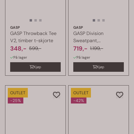
GASP
GASP
GASP Throwback Tee
GASP Division
V2, timber t-skjorte
Sweatpant,
348,-
grå/oransje ...
719,-
599,-
1.199,-
På lager
På lager
Kjøp
Kjøp
OUTLET
OUTLET
-25%
-42%