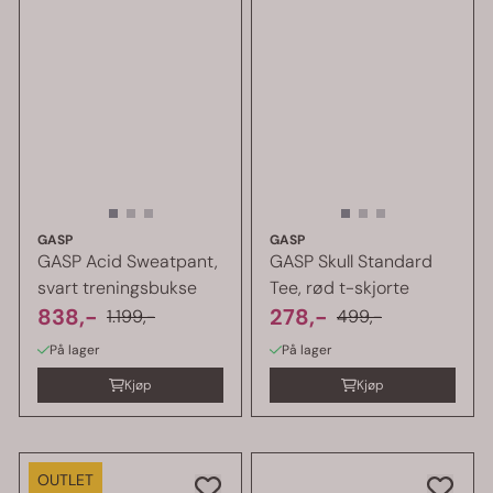
GASP
GASP
GASP Acid Sweatpant,
GASP Skull Standard
svart treningsbukse
Tee, rød t-skjorte
838,-
278,-
1.199,-
499,-
På lager
På lager
Kjøp
Kjøp
OUTLET