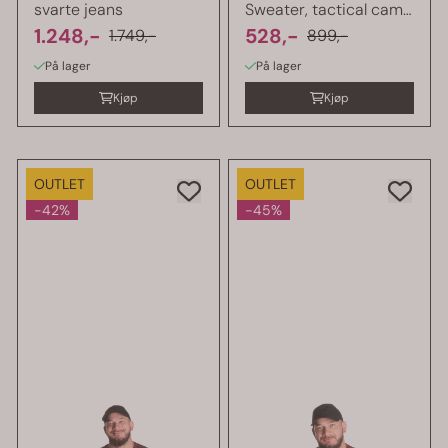
svarte jeans
Sweater, tactical camo
1.248,-
genser
528,-
1.749,-
899,-
På lager
På lager
Kjøp
Kjøp
OUTLET
OUTLET
-42%
-45%