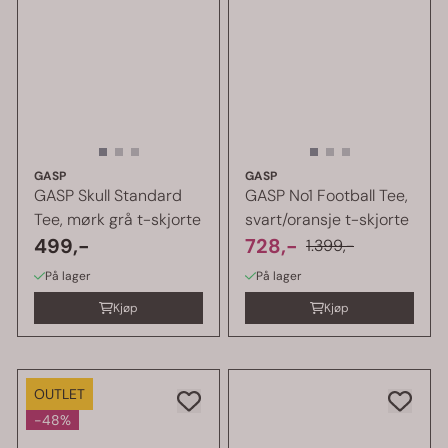
GASP
GASP
GASP Skull Standard
GASP No1 Football Tee,
Tee, mørk grå t-skjorte
svart/oransje t-skjorte
499,-
728,-
1.399,-
På lager
På lager
Kjøp
Kjøp
OUTLET
-48%