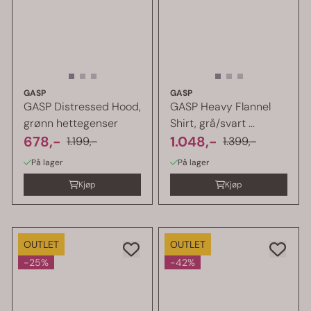
GASP
GASP
GASP Distressed Hood,
GASP Heavy Flannel
grønn hettegenser
Shirt, grå/svart ...
678,-
1.048,-
1.199,-
1.399,-
På lager
På lager
Kjøp
Kjøp
OUTLET
OUTLET
-25%
-42%