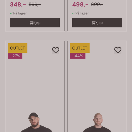
348,-
skjorte
498,-
599,-
899,-
På lager
På lager
Kjøp
Kjøp
OUTLET
OUTLET
-27%
-44%