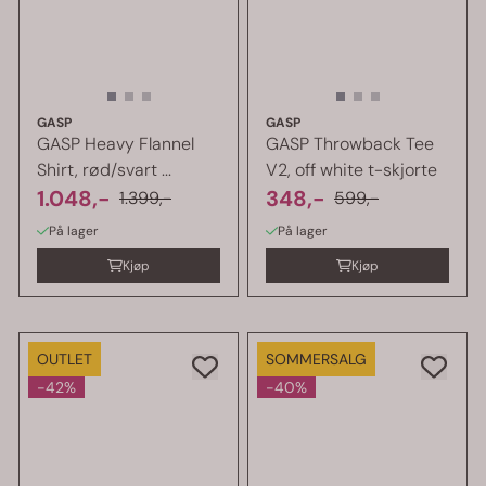
GASP
GASP
GASP Heavy Flannel
GASP Throwback Tee
Shirt, rød/svart ...
V2, off white t-skjorte
1.048,-
348,-
1.399,-
599,-
På lager
På lager
Kjøp
Kjøp
OUTLET
SOMMERSALG
-42%
-40%