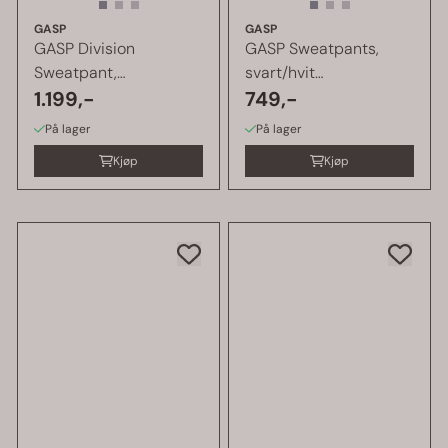
GASP
GASP
GASP Division
GASP Sweatpants,
Sweatpant,
svart/hvit
svart/oransje ...
1.199,-
treningsbukse
749,-
På lager
På lager
Kjøp
Kjøp