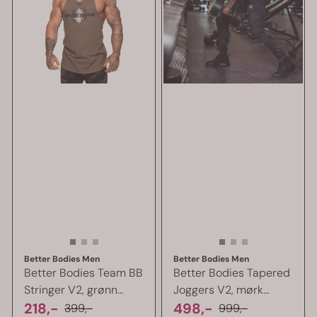
Better Bodies Men
Better Bodies Men
Better Bodies Team BB
Better Bodies Tapered
Stringer V2, grønn
Joggers V2, mørk
singlet
218,-
camo ...
498,-
399,-
999,-