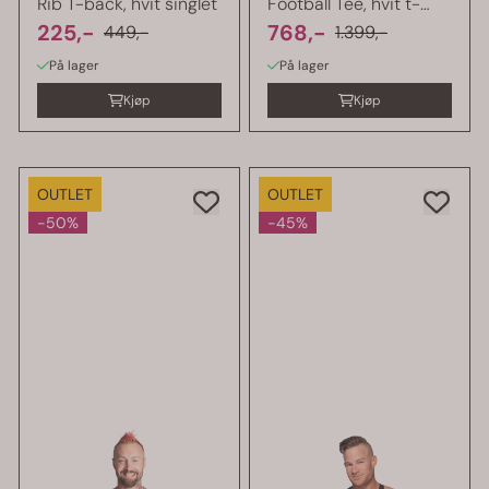
Rib T-back, hvit singlet
Football Tee, hvit t-
225,-
skjorte
768,-
449,-
1.399,-
På lager
På lager
Kjøp
Kjøp
OUTLET
OUTLET
-50%
-45%