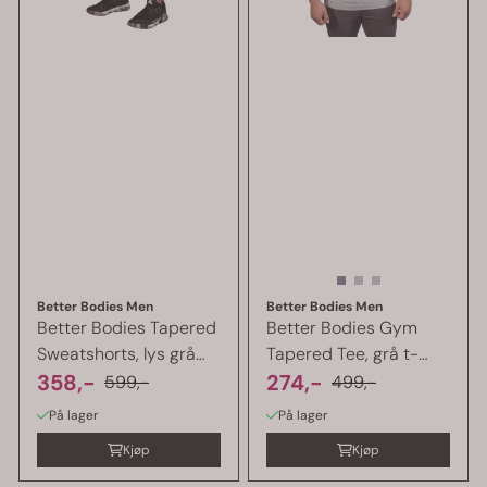
Better Bodies Men
Better Bodies Men
Better Bodies Tapered
Better Bodies Gym
Sweatshorts, lys grå
Tapered Tee, grå t-
shorts ...
358,-
skjorte
274,-
599,-
499,-
På lager
På lager
Kjøp
Kjøp