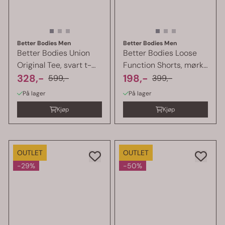
Better Bodies Men
Better Bodies Men
Better Bodies Union
Better Bodies Loose
Original Tee, svart t-
Function Shorts, mørk
skjorte ...
328,-
camo
198,-
599,-
399,-
På lager
På lager
Kjøp
Kjøp
OUTLET
OUTLET
-29%
-50%