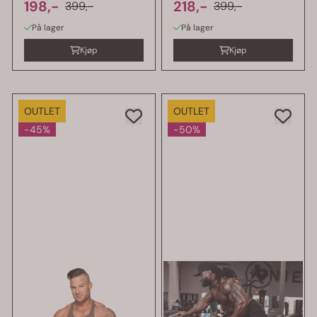
198,-
singlet
218,-
399,-
399,-
På lager
På lager
Kjøp
Kjøp
OUTLET
OUTLET
-45%
-50%