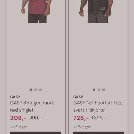
GASP
GASP
GASP Stringer, mørk
GASP No1 Football Tee,
rød singlet
svart t-skjorte
208,-
728,-
399,-
1.399,-
På lager
På lager