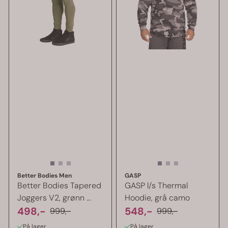
Better Bodies Men
GASP
Better Bodies Tapered
GASP l/s Thermal
Joggers V2, grønn ...
Hoodie, grå camo
498,-
548,-
999,-
999,-
På lager
På lager