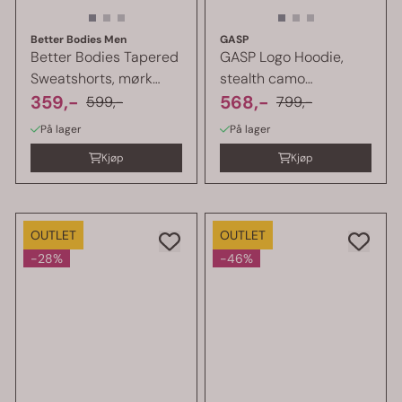
Better Bodies Men
GASP
Better Bodies Tapered
GASP Logo Hoodie,
Sweatshorts, mørk
stealth camo
camo
359,-
hettegenser
568,-
599,-
799,-
På lager
På lager
Kjøp
Kjøp
OUTLET
OUTLET
-28%
-46%