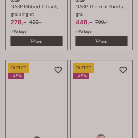
GASP
GASP
GASP Ribbed T-back,
GASP Thermal Shorts,
grå singlet
grå
278,-
448,-
499,-
799,-
På lager
På lager
Kjøp
Kjøp
OUTLET
OUTLET
-45%
-45%