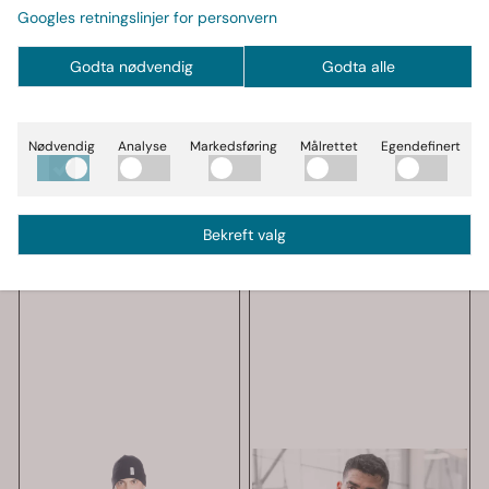
Better Bodies Gym
Better Bodies Gym
Googles retningslinjer for personvern
Tapered Tee, mørk
Tapered Tee, rød t-
camo ...
274,-
skjorte
274,-
499,-
499,-
Godta nødvendig
Godta alle
På lager
På lager
Kjøp
Kjøp
Nødvendig
Analyse
Markedsføring
Målrettet
Egendefinert
OUTLET
OUTLET
Bekreft valg
-50%
-45%