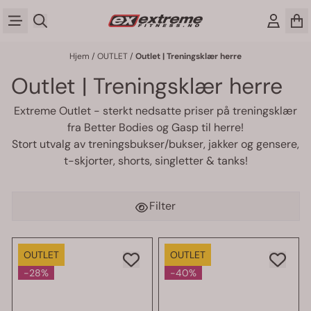
Hopp til innhold
Hjem
/
OUTLET
/
Outlet | Treningsklær herre
Outlet | Treningsklær herre
Extreme Outlet - sterkt nedsatte priser på treningsklær
fra
Better Bodies
og
Gasp
til herre!
Stort utvalg av
treningsbukser/bukser
,
jakker og gensere
,
t-skjorter
,
shorts
,
singletter & tanks
!
Filter
OUTLET
OUTLET
-28%
-40%