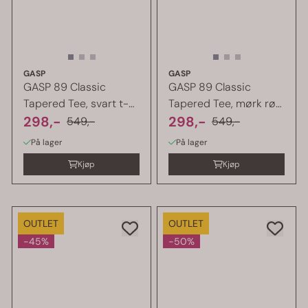
GASP
GASP
GASP 89 Classic
GASP 89 Classic
Tapered Tee, svart t-
Tapered Tee, mørk rød
skjorte
298,-
t-skjorte
298,-
549,-
549,-
På lager
På lager
Kjøp
Kjøp
OUTLET
OUTLET
-45%
-50%