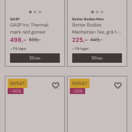
GASP
Better Bodies Men
GASP Inc Thermal,
Better Bodies
mørk rød genser
Manhattan Tee, grå t-
498,-
skjorte
225,-
699,-
449,-
På lager
På lager
Kjøp
Kjøp
OUTLET
OUTLET
-40%
-29%