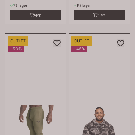
På lager
På lager
Kjøp
Kjøp
OUTLET
OUTLET
-50%
-45%